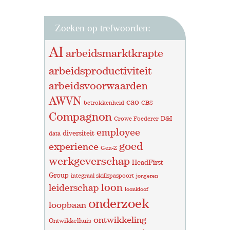
Zoeken op trefwoorden:
AI
arbeidsmarktkrapte
arbeidsproductiviteit
arbeidsvoorwaarden
AWVN
cao
betrokkenheid
CBS
Compagnon
D&I
Crowe Foederer
employee
diversiteit
data
goed
experience
Gen-Z
werkgeverschap
HeadFirst
Group
integraal skillspaspoort
jongeren
loon
leiderschap
loonkloof
onderzoek
loopbaan
ontwikkeling
Ontwikkelhuis