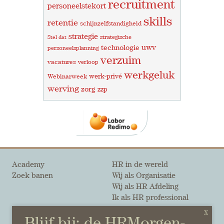
recruitment
personeelstekort
skills
retentie
schijnzelfstandigheid
strategie
strategische
Stel dat
uwv
technologie
personeelsplanning
verzuim
vacatures
verloop
werkgeluk
werk-privé
Webinarweek
werving
zorg
zzp
Academy
HR in de wereld
Zoek banen
Wij als Organisatie
Wij als HR Afdeling
Ik als HR professional
Onze auteurs
Onze partners