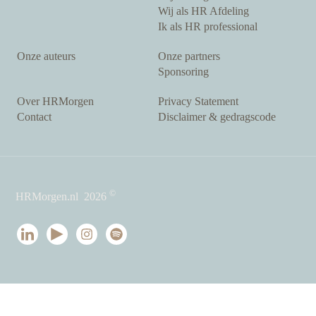
Wij als HR Afdeling
Ik als HR professional
Onze auteurs
Onze partners
Sponsoring
Over HRMorgen
Privacy Statement
Contact
Disclaimer & gedragscode
©
HRMorgen.nl
2026