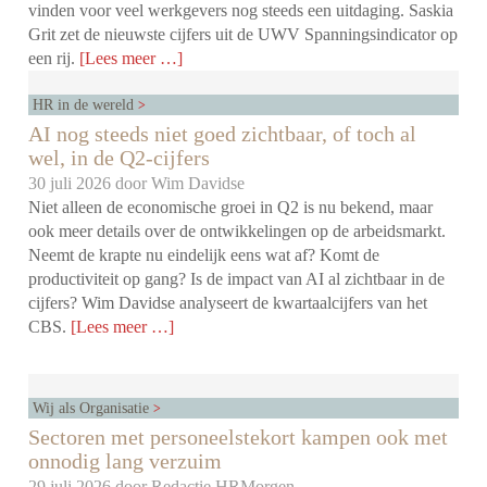
vinden voor veel werkgevers nog steeds een uitdaging. Saskia
Grit zet de nieuwste cijfers uit de UWV Spanningsindicator op
een rij.
[Lees meer …]
HR in de wereld
AI nog steeds niet goed zichtbaar, of toch al
wel, in de Q2-cijfers
30 juli 2026 door
Wim Davidse
Niet alleen de economische groei in Q2 is nu bekend, maar
ook meer details over de ontwikkelingen op de arbeidsmarkt.
Neemt de krapte nu eindelijk eens wat af? Komt de
productiviteit op gang? Is de impact van AI al zichtbaar in de
cijfers? Wim Davidse analyseert de kwartaalcijfers van het
CBS.
[Lees meer …]
Wij als Organisatie
Sectoren met personeelstekort kampen ook met
onnodig lang verzuim
29 juli 2026 door
Redactie HRMorgen