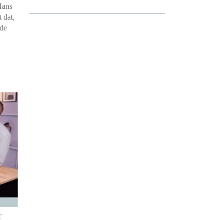
Hans
 dat,
 de
r