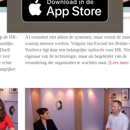
Wij als HR Afdeling
Waarom AI geen tech-vraagstuk is, maar ee
mensvraagstuk
20 juli 2026 door
Redactie HRMorgen
 op de HR-
AI verandert niet alleen de systemen, maar vooral de man
aarlijks
waarop mensen werken. Volgens Jan Ewoud ten Brinke 
 Duell
Youforce ligt daar een belangrijke opdracht voor HR. Nie
e tool
eigenaar van de technologie, maar als begeleider van de
r echte
verandering die organisaties te wachten staat.
[Lees meer
angrijker