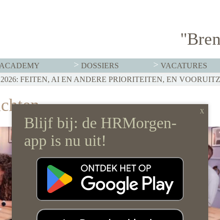
"Bren
ACADEMY
DOSSIERS
VACATURES
T MOET HR NU AL REGELEN
026: FEITEN, AI EN ANDERE PRIORITEITEN, EN VOORUIT
RVISTENBELEID HOEF JE JE ORGANISATIE NIET OP Z’N 
ichten