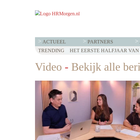
ACTUEEL
PARTNERS
TRENDING
WET LOONTRANSPARANTIE: DI
HET EERSTE HALFJAAR VAN 2
VOOR EEN SUCCESVOL RESE
Video
-
Bekijk alle ber