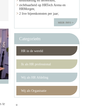
kennisdeling en netwerken;
zichtbaarheid op HRTech Arena en
HRMorgen;
2 live bijeenkomsten per jaar;
meer info
Categorieën
HR in de wereld
Ik als HR professional
Wij als HR Afdeling
Wij als Organisatie
s te