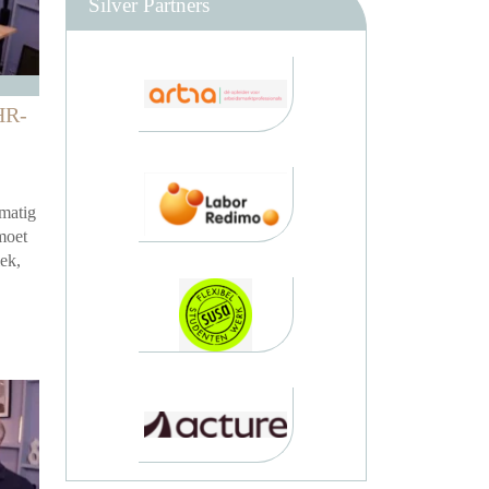
Silver Partners
HR-
lmatig
moet
ek,