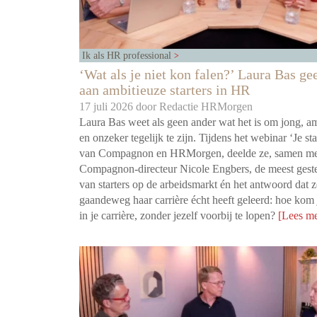
Ik als HR professional
‘Wat als je niet kon falen?’ Laura Bas gee
aan ambitieuze starters in HR
17 juli 2026 door
Redactie HRMorgen
Laura Bas weet als geen ander wat het is om jong, am
en onzeker tegelijk te zijn. Tijdens het webinar ‘Je st
van Compagnon en HRMorgen, deelde ze, samen me
Compagnon-directeur Nicole Engbers, de meest gest
van starters op de arbeidsmarkt én het antwoord dat z
gaandeweg haar carrière écht heeft geleerd: hoe kom 
in je carrière, zonder jezelf voorbij te lopen?
[Lees m