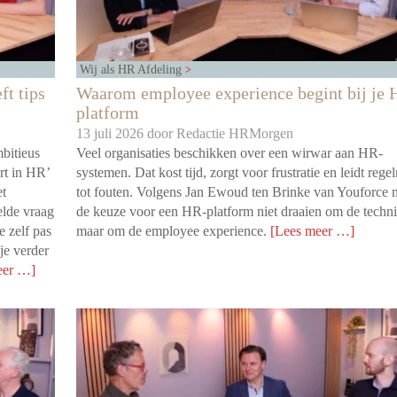
Wij als HR Afdeling
ft tips
Waarom employee experience begint bij je 
platform
13 juli 2026 door
Redactie HRMorgen
bitieus
Veel organisaties beschikken over een wirwar aan HR-
art in HR’
systemen. Dat kost tijd, zorgt voor frustratie en leidt rege
t
tot fouten. Volgens Jan Ewoud ten Brinke van Youforce 
elde vraag
de keuze voor een HR-platform niet draaien om de techni
e zelf pas
maar om de employee experience.
[Lees meer …]
je verder
eer …]