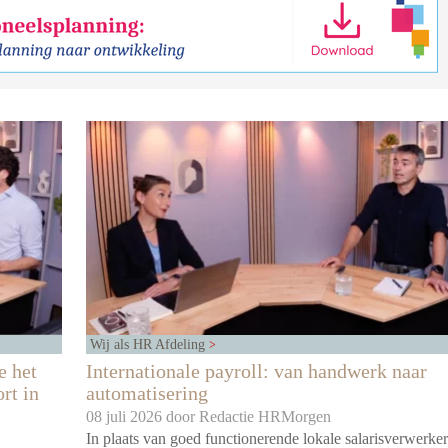
Wij als HR Afdeling
e het
Internationale payroll: van handwerk naar
rt in
automatisering
08 juli 2026 door
Redactie HRMorgen
In plaats van goed functionerende lokale salarisverwerker