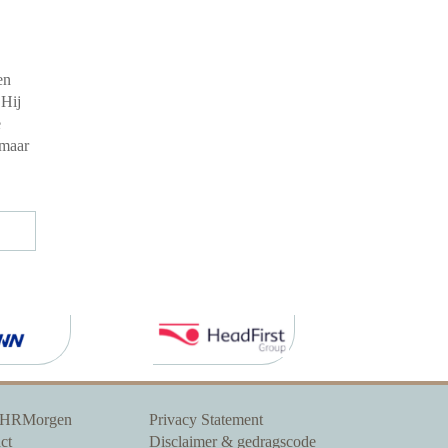
en
 Hij
e
 maar
 HRMorgen
Privacy Statement
ct
Disclaimer & gedragscode