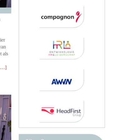
n
ier
van
t als
 …]