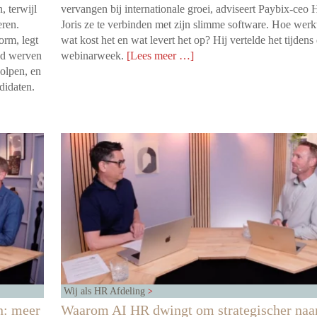
, terwijl
vervangen bij internationale groei, adviseert Paybix-ceo 
eren.
Joris ze te verbinden met zijn slimme software. Hoe werkt
orm, legt
wat kost het en wat levert het op? Hij vertelde het tijdens
ed werven
webinarweek.
[Lees meer …]
olpen, en
ndidaten.
Wij als HR Afdeling
n: meer
Waarom AI HR dwingt om strategischer naa