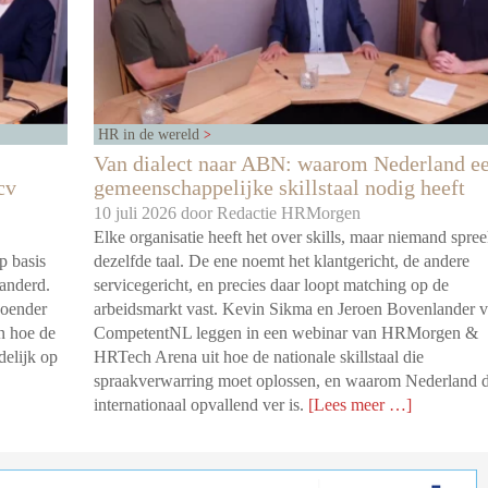
HR in de wereld
Van dialect naar ABN: waarom Nederland e
cv
gemeenschappelijke skillstaal nodig heeft
10 juli 2026 door
Redactie HRMorgen
Elke organisatie heeft het over skills, maar niemand spree
p basis
dezelfde taal. De ene noemt het klantgericht, de andere
randerd.
servicegericht, en precies daar loopt matching op de
Boender
arbeidsmarkt vast. Kevin Sikma en Jeroen Bovenlander 
n hoe de
CompetentNL leggen in een webinar van HRMorgen &
delijk op
HRTech Arena uit hoe de nationale skillstaal die
spraakverwarring moet oplossen, en waarom Nederland d
internationaal opvallend ver is.
[Lees meer …]