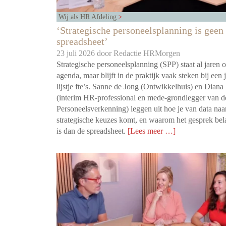
Wij als HR Afdeling
‘Strategische personeelsplanning is geen
spreadsheet’
23 juli 2026 door
Redactie HRMorgen
Strategische personeelsplanning (SPP) staat al jaren
agenda, maar blijft in de praktijk vaak steken bij een j
lijstje fte’s. Sanne de Jong (Ontwikkelhuis) en Diana
(interim HR-professional en mede-grondlegger van d
Personeelsverkenning) leggen uit hoe je van data naa
strategische keuzes komt, en waarom het gesprek bel
is dan de spreadsheet.
[Lees meer …]