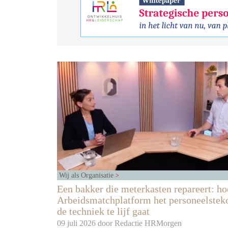
Wij als Organisatie
Een bakker die meterkasten repareert: ho
Arbeidsmatchplatform het personeelsteko
de techniek te lijf gaat
09 juli 2026 door
Redactie HRMorgen