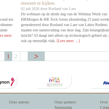
mensen te kijken
02 juli 2026 door
Roeland van Laer
De webinars op de derde dag van de Webinar Week van
Ewoud ten
HRMorgen & HR Tech Arena (donderdag 25 juni) werd
 slimmer
gemodereerd door Roeland van Laer van Labor Redimo.
ruimte
maakte een samenvatting van deze dag. Zijn belangrijkst
es meer
inzicht? AI daagt niet alleen op technologisch gebied uit,
ook op menselijk vlak.
[Lees meer …]
1
2
Onze auteurs
Onze partners
Over
Sponsoring
Conta