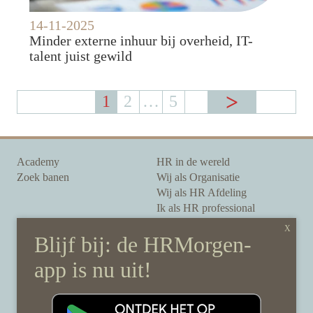
14-11-2025
Minder externe inhuur bij overheid, IT-
talent juist gewild
1
2
…
5
Academy
HR in de wereld
Zoek banen
Wij als Organisatie
Wij als HR Afdeling
Ik als HR professional
Onze auteurs
Onze partners
Sponsoring
Over HRMorgen
Privacy Statement
Contact
Disclaimer & gedragscode