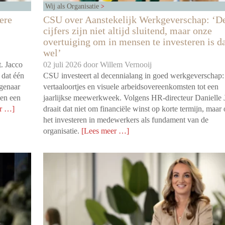
Wij als Organisatie
ere
CSU over Aanstekelijk Werkgeverschap: ‘D
cijfers zijn niet altijd sluitend, maar onze
overtuiging om in mensen te investeren is d
wel’
t. Jacco
02 juli 2026 door
Willem Vernooij
 dat één
CSU investeert al decennialang in goed werkgeverschap:
igenaar
vertaaloortjes en visuele arbeidsovereenkomsten tot een
sen een
jaarlijkse meewerkweek. Volgens HR-directeur Danielle 
r …]
draait dat niet om financiële winst op korte termijn, maar
het investeren in medewerkers als fundament van de
organisatie.
[Lees meer …]