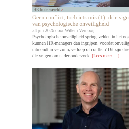
HR in de wereld
Geen conflict, toch iets mis (1): drie sig
van psychologische onveiligheid
24 juli 2026 door
Willem Vernooij
Psychologische onveiligheid springt zelden in het oo
kunnen HR-managers dan ingrijpen, voordat onveili
uitmondt in verzuim, verloop of conflict? Dit zijn dri
die vragen om nader onderzoek.
[Lees meer …]