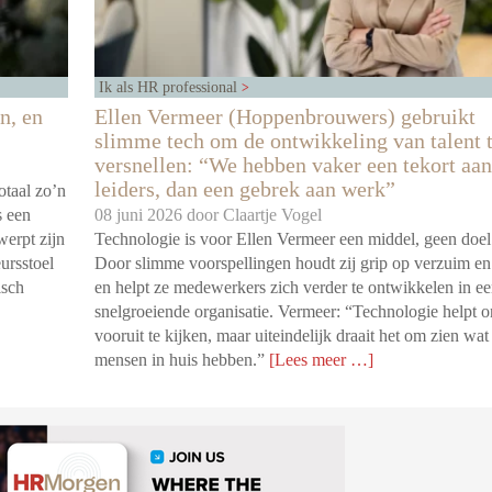
Ik als HR professional
n, en
Ellen Vermeer (Hoppenbrouwers) gebruikt
slimme tech om de ontwikkeling van talent 
versnellen: “We hebben vaker een tekort aan
leiders, dan een gebrek aan werk”
otaal zo’n
s een
08 juni 2026 door
Claartje Vogel
werpt zijn
Technologie is voor Ellen Vermeer een middel, geen doel
ursstoel
Door slimme voorspellingen houdt zij grip op verzuim en
isch
en helpt ze medewerkers zich verder te ontwikkelen in e
snelgroeiende organisatie. Vermeer: “Technologie helpt o
vooruit te kijken, maar uiteindelijk draait het om zien wat
mensen in huis hebben.”
[Lees meer …]