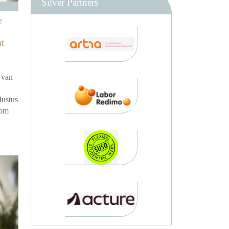
Silver Partners
e
at
 van
Justus
 om