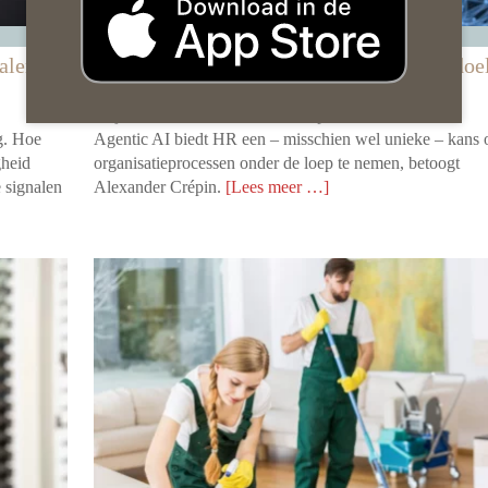
Wij als HR Afdeling
nalen
Agentic AI in de organisatie zoals die bedoel
— en zoals die werkelijk is
15 juli 2026 door
Alexander Crepin
g. Hoe
Agentic AI biedt HR een – misschien wel unieke – kans
gheid
organisatieprocessen onder de loep te nemen, betoogt
e signalen
Alexander Crépin.
[Lees meer …]