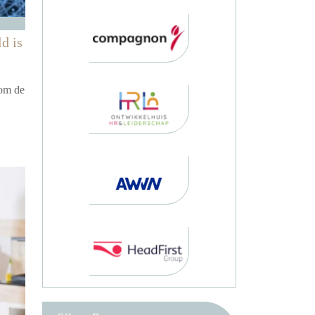
d is
 om de