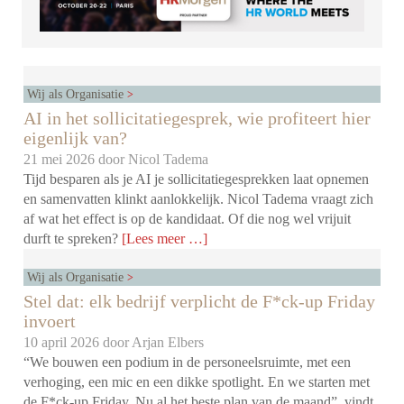
Wij als Organisatie
AI in het sollicitatiegesprek, wie profiteert hier
eigenlijk van?
21 mei 2026 door
Nicol Tadema
Tijd besparen als je AI je sollicitatiegesprekken laat opnemen
en samenvatten klinkt aanlokkelijk. Nicol Tadema vraagt zich
af wat het effect is op de kandidaat. Of die nog wel vrijuit
durft te spreken?
[Lees meer …]
Wij als Organisatie
Stel dat: elk bedrijf verplicht de F*ck-up Friday
invoert
10 april 2026 door
Arjan Elbers
“We bouwen een podium in de personeelsruimte, met een
verhoging, een mic en een dikke spotlight. En we starten met
de F*ck-up Friday. Nu al het beste plan van de maand”, vindt