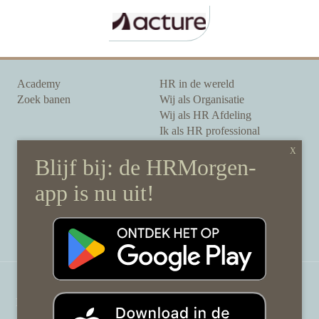
Academy
HR in de wereld
Zoek banen
Wij als Organisatie
Wij als HR Afdeling
Ik als HR professional
Onze auteurs
Onze partners
Sponsoring
Over HRMorgen
Privacy Statement
Contact
Disclaimer & gedragscode
©
HRMorgen.nl
2026