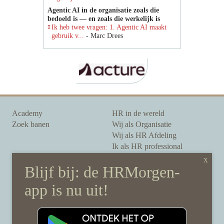
Agentic AI in de organisatie zoals die
bedoeld is — en zoals die werkelijk is
Ik heb twee vragen: 1. Agentic AI maakt
gebruik v...
- Marc Drees
Academy
HR in de wereld
Zoek banen
Wij als Organisatie
Wij als HR Afdeling
Ik als HR professional
Onze auteurs
Onze partners
Sponsoring
Over HRMorgen
Privacy Statement
Contact
Disclaimer & gedragscode