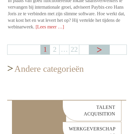
In plaats van goed functionerende lokale salarisverwerkers te
vervangen bij internationale groei, adviseert Paybix-ceo Hans
Joris ze te verbinden met zijn slimme software. Hoe werkt dat,
wat kost het en wat levert het op? Hij vertelde het tijdens de
webinarweek.
[Lees meer …]
1
2
…
22
>
Andere categorieën
TALENT
ACQUISITION
WERKGEVERSCHAP