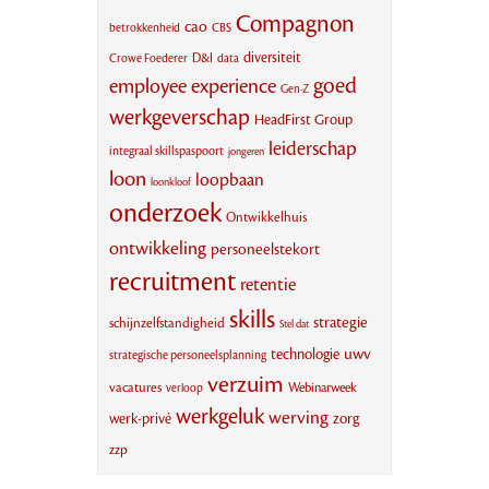
Compagnon
cao
CBS
betrokkenheid
diversiteit
D&I
Crowe Foederer
data
goed
employee experience
Gen-Z
werkgeverschap
HeadFirst Group
leiderschap
integraal skillspaspoort
jongeren
loon
loopbaan
loonkloof
onderzoek
Ontwikkelhuis
ontwikkeling
personeelstekort
recruitment
retentie
skills
strategie
schijnzelfstandigheid
Stel dat
uwv
technologie
strategische personeelsplanning
verzuim
vacatures
Webinarweek
verloop
werkgeluk
werving
werk-privé
zorg
zzp