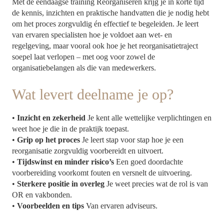
Met de eendaagse training Reorganiseren krijg je in korte tijd
de kennis, inzichten en praktische handvatten die je nodig hebt
om het proces zorgvuldig én effectief te begeleiden. Je leert
van ervaren specialisten hoe je voldoet aan wet- en
regelgeving, maar vooral ook hoe je het reorganisatietraject
soepel laat verlopen – met oog voor zowel de
organisatiebelangen als die van medewerkers.
Wat levert deelname je op?
•
Inzicht en zekerheid
Je kent alle wettelijke verplichtingen en
weet hoe je die in de praktijk toepast.
•
Grip op het proces
Je leert stap voor stap hoe je een
reorganisatie zorgvuldig voorbereidt en uitvoert.
•
Tijdswinst en minder risico’s
Een goed doordachte
voorbereiding voorkomt fouten en versnelt de uitvoering.
•
Sterkere positie in overleg
Je weet precies wat de rol is van
OR en vakbonden.
•
Voorbeelden en tips
Van ervaren adviseurs.