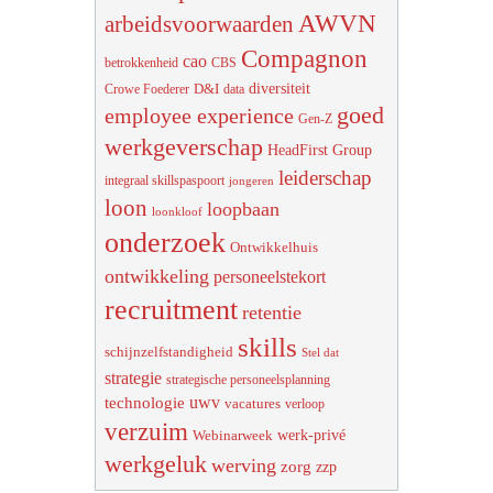
AWVN
arbeidsvoorwaarden
Compagnon
cao
betrokkenheid
CBS
diversiteit
D&I
Crowe Foederer
data
goed
employee experience
Gen-Z
werkgeverschap
HeadFirst Group
leiderschap
integraal skillspaspoort
jongeren
loon
loopbaan
loonkloof
onderzoek
Ontwikkelhuis
ontwikkeling
personeelstekort
recruitment
retentie
skills
schijnzelfstandigheid
Stel dat
strategie
strategische personeelsplanning
uwv
technologie
vacatures
verloop
verzuim
werk-privé
Webinarweek
werkgeluk
werving
zorg
zzp