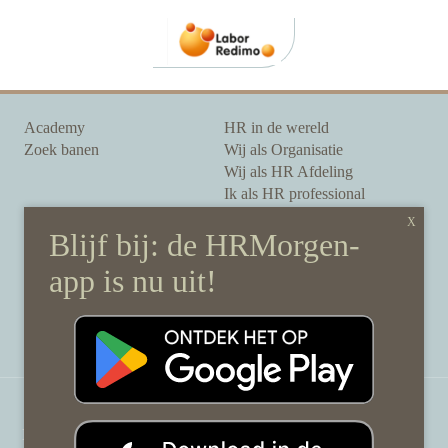
Academy
HR in de wereld
Zoek banen
Wij als Organisatie
Wij als HR Afdeling
Ik als HR professional
Onze auteurs
Onze partners
Sponsoring
Over HRMorgen
Privacy Statement
Contact
Disclaimer & gedragscode
©
HRMorgen.nl
2026