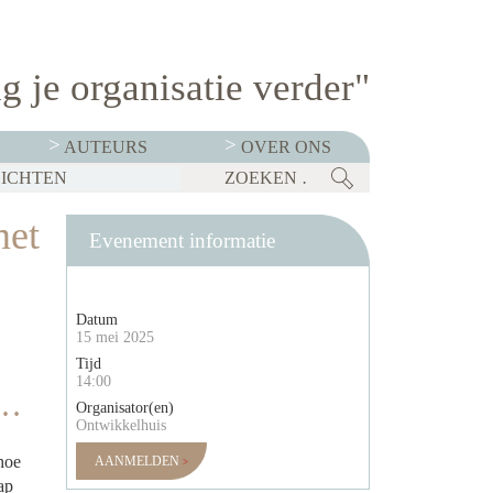
g je organisatie verder"
AUTEURS
OVER ONS
ZICHTEN
KOP TE ZETTEN
KABINET LANCEERT TALENTSTRATEGIE: VIER DOMEINEN MOETEN NEDERLAND ECONOMISCH STERK HOUDEN
BEDRIJVEN MOETEN OP 1 JANUARI 2027 TRANSPARANT ZIJN OVER SALARISSEN. CHECKLIST: BEN JIJ ER KLAAR VOOR?
met
Evenement informatie
Datum
15 mei 2025
Tijd
14:00
u…
Organisator(en)
Ontwikkelhuis
hoe
AANMELDEN
ap