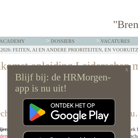
"Bren
ACADEMY
DOSSIERS
VACATURES
T MOET HR NU AL REGELEN
026: FEITEN, AI EN ANDERE PRIORITEITEN, EN VOORUIT
RVISTENBELEID HOEF JE JE ORGANISATIE NIET OP Z’N 
nkomst opleiding Leiderschap 
 écht impact te maken? We’ve got yo
bijeenkomst opleiding Leiderschap met Impact
voor leiders. Ontdek 
derschap met Impact
de weg van jouw leiders naar impactvol leidersch