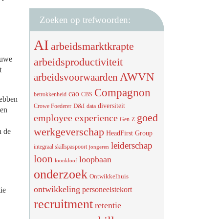
Zoeken op trefwoorden:
AI
arbeidsmarktkrapte
euwe
arbeidsproductiviteit
t
AWVN
arbeidsvoorwaarden
Compagnon
cao
betrokkenheid
CBS
hebben
diversiteit
D&I
Crowe Foederer
data
 en
goed
employee experience
Gen-Z
werkgeverschap
n de
HeadFirst Group
leiderschap
integraal skillspaspoort
jongeren
loon
loopbaan
loonkloof
onderzoek
Ontwikkelhuis
ontwikkeling
personeelstekort
ie
recruitment
retentie