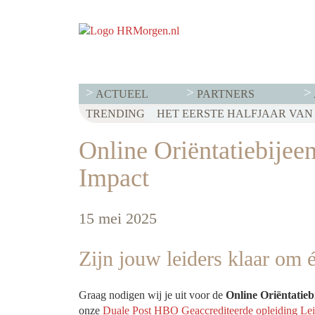
ACTUEEL
PARTNERS
TRENDING
WET LOONTRANSPARANTIE: DI
HET EERSTE HALFJAAR VAN 2
VOOR EEN SUCCESVOL RESE
Online Oriëntatiebijee
Impact
15 mei 2025
Zijn jouw leiders klaar om
Graag nodigen wij je uit voor de
Online
Oriëntatie
onze
Duale Post HBO Geaccrediteerde opleiding Lei