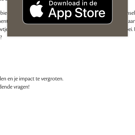
gebied van psychologie maar ook een rasechte expert in mensel
hentiek en transformationeel leiderschap loodsen. Of je nu aa
wtjes in handen hebt op je werk, er is altijd ruimte voor groei.
?
en en je impact te vergroten.
dende vragen!