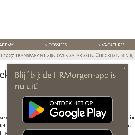
ADEMY
DOSSIERS
VACATURES
 2027 transparant zijn over salarissen. Checklist: ben jij
prek met Roos Vonk over
iveau te tillen? Meld je aan voor de webinar
Mijn Ego en Ik: in
Het belooft niet zomaar een sessie te worden; het wordt een d
 En ja, het zal gaan over dat lastige ego van ons allemaal.