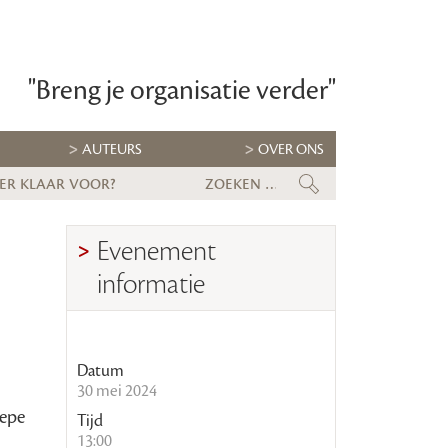
"Breng je organisatie verder"
AUTEURS
OVER ONS
 er klaar voor?
Kabinet lanceert Talentstrateg
Evenement
informatie
Datum
30 mei 2024
iepe
Tijd
13:00