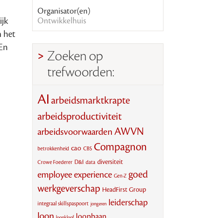
Organisator(en)
ijk
Ontwikkelhuis
n het
 En
Zoeken op
trefwoorden:
AI
arbeidsmarktkrapte
arbeidsproductiviteit
AWVN
arbeidsvoorwaarden
Compagnon
cao
CBS
betrokkenheid
diversiteit
D&I
Crowe Foederer
data
goed
employee experience
Gen-Z
werkgeverschap
HeadFirst Group
leiderschap
integraal skillspaspoort
jongeren
loon
loopbaan
loonkloof