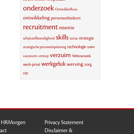
onderzoek
Ontwikkelhuis
ontwikkeling
personeelstekort
recruitment
retentie
skills
strategie
schijnzelfstandigheid
Stel dat
uwv
technologie
strategische personeelsplanning
verzuim
vacatures
Webinarweek
verloop
werkgeluk
werving
werk-privé
zorg
zzp
r HRMorgen
Privacy Statement
act
Disclaimer &