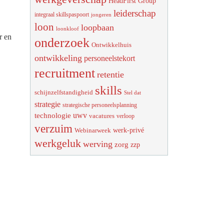
HeadFirst Group
leiderschap
integraal skillspaspoort
jongeren
loon
loopbaan
loonkloof
r en
onderzoek
Ontwikkelhuis
ontwikkeling
personeelstekort
recruitment
retentie
skills
schijnzelfstandigheid
Stel dat
strategie
strategische personeelsplanning
uwv
technologie
vacatures
verloop
verzuim
werk-privé
Webinarweek
werkgeluk
werving
zorg
zzp