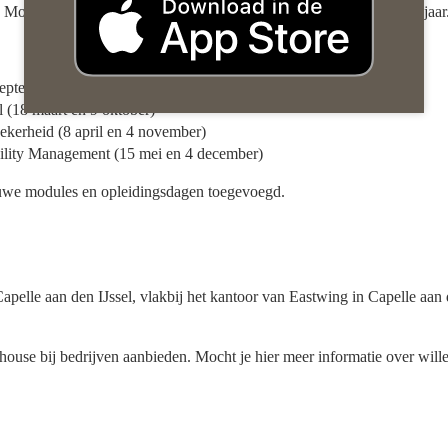
Module 1 en 2 in het voorjaar te volgen en module 3 en 4 in het najaar
september)
 (18 maart en 9 oktober)
zekerheid (8 april en 4 november)
lity Management (15 mei en 4 december)
euwe modules en opleidingsdagen toegevoegd.
Capelle aan den IJssel, vlakbij het kantoor van Eastwing in Capelle aan
ouse bij bedrijven aanbieden. Mocht je hier meer informatie over will