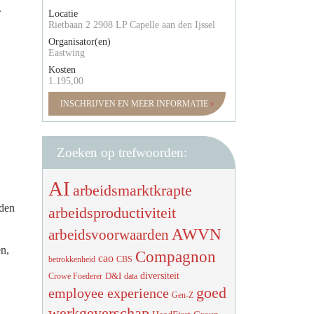
.
Locatie
Rietbaan 2 2908 LP Capelle aan den Ijssel
Organisator(en)
Eastwing
Kosten
1.195,00
INSCHRIJVEN EN MEER INFORMATIE
Zoeken op trefwoorden:
AI
arbeidsmarktkrapte
den
arbeidsproductiviteit
AWVN
arbeidsvoorwaarden
en,
Compagnon
cao
betrokkenheid
CBS
diversiteit
D&I
Crowe Foederer
data
goed
employee experience
Gen-Z
werkgeverschap