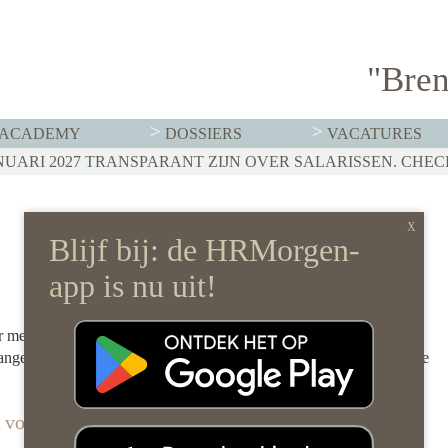
"Bren
ACADEMY
DOSSIERS
VACATURES
or mensen die met internationale werknemers werken. Dat kunnen
n aangeworven en naar Nederland toekomen, maar ook organisaties die
t voor 2025: