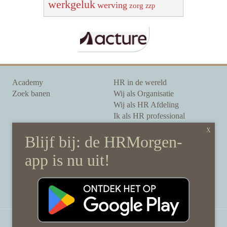
werkgeluk
werving
zorg
zzp
Academy
HR in de wereld
Zoek banen
Wij als Organisatie
Wij als HR Afdeling
Ik als HR professional
Onze auteurs
Onze partners
Sponsoring
Over HRMorgen
Privacy Statement
Contact
Disclaimer & gedragscode