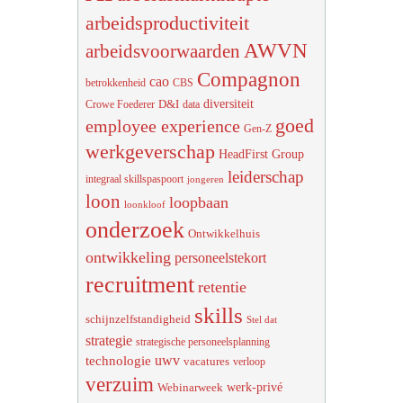
arbeidsproductiviteit
AWVN
arbeidsvoorwaarden
Compagnon
cao
betrokkenheid
CBS
diversiteit
D&I
Crowe Foederer
data
goed
employee experience
Gen-Z
werkgeverschap
HeadFirst Group
leiderschap
integraal skillspaspoort
jongeren
loon
loopbaan
loonkloof
onderzoek
Ontwikkelhuis
ontwikkeling
personeelstekort
recruitment
retentie
skills
schijnzelfstandigheid
Stel dat
strategie
strategische personeelsplanning
uwv
technologie
vacatures
verloop
verzuim
werk-privé
Webinarweek