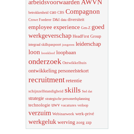
AWVN
arbeidsvoorwaarden
Compagnon
cao
betrokkenheid
CBS
diversiteit
D&I
Crowe Foederer
data
goed
employee experience
Gen-Z
werkgeverschap
HeadFirst Group
leiderschap
integraal skillspaspoort
jongeren
loon
loopbaan
loonkloof
onderzoek
Ontwikkelhuis
ontwikkeling
personeelstekort
recruitment
retentie
skills
schijnzelfstandigheid
Stel dat
strategie
strategische personeelsplanning
uwv
technologie
vacatures
verloop
verzuim
werk-privé
Webinarweek
werkgeluk
werving
zorg
zzp