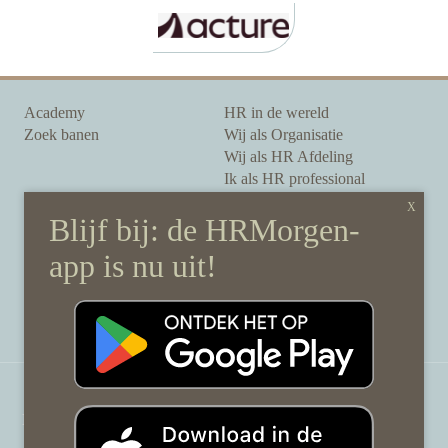
Academy
HR in de wereld
Zoek banen
Wij als Organisatie
Wij als HR Afdeling
Ik als HR professional
Onze auteurs
Onze partners
Sponsoring
Over HRMorgen
Privacy Statement
Contact
Disclaimer & gedragscode
©
HRMorgen.nl
2026