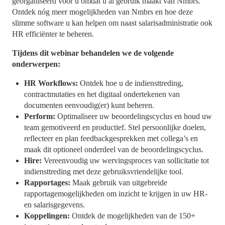
georganiseerd voor u omdat u al gebruik maakt van Nmbrs.
Ontdek nóg meer mogelijkheden van Nmbrs en hoe deze
slimme software u kan helpen om naast salarisadministratie ook
HR efficiënter te beheren.
Tijdens dit webinar behandelen we de volgende
onderwerpen:
HR Workflows:
Ontdek hoe u de indiensttreding,
contractmutaties en het digitaal ondertekenen van
documenten eenvoudig(er) kunt beheren.
Perform:
Optimaliseer uw beoordelingscyclus en houd uw
team gemotiveerd en productief. Stel persoonlijke doelen,
reflecteer en plan feedbackgesprekken met collega’s en
maak dit optioneel onderdeel van de beoordelingscyclus.
Hire:
Vereenvoudig uw wervingsproces van sollicitatie tot
indiensttreding met deze gebruiksvriendelijke tool.
Rapportages:
Maak gebruik van uitgebreide
rapportagemogelijkheden om inzicht te krijgen in uw HR-
en salarisgegevens.
Koppelingen:
Ontdek de mogelijkheden van de 150+