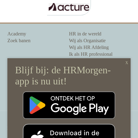
Academy
HR in de wereld
Zoek banen
Wij als Organisatie
Wij als HR Afdeling
Ik als HR professional
Onze auteurs
Onze partners
Sponsoring
Over HRMorgen
Privacy Statement
Contact
Disclaimer & gedragscode
©
HRMorgen.nl
2026