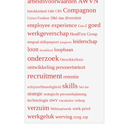
AWVN
arbeidsvoorwaarden
Compagnon
cao
betrokkenheid
CBS
diversiteit
D&I
Crowe Foederer
data
goed
employee experience
Gen-Z
werkgeverschap
HeadFirst Group
leiderschap
integraal skillspaspoort
jongeren
loon
loopbaan
loonkloof
onderzoek
Ontwikkelhuis
ontwikkeling
personeelstekort
recruitment
retentie
skills
schijnzelfstandigheid
Stel dat
strategie
strategische personeelsplanning
uwv
technologie
vacatures
verloop
verzuim
werk-privé
Webinarweek
werkgeluk
werving
zorg
zzp