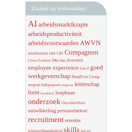
Zoeken op trefwoorden:
AI
arbeidsmarktkrapte
arbeidsproductiviteit
AWVN
arbeidsvoorwaarden
Compagnon
cao
betrokkenheid
CBS
diversiteit
D&I
Crowe Foederer
data
goed
employee experience
Gen-Z
werkgeverschap
HeadFirst Group
leiderschap
integraal skillspaspoort
jongeren
loon
loopbaan
loonkloof
onderzoek
Ontwikkelhuis
ontwikkeling
personeelstekort
recruitment
retentie
skills
schijnzelfstandigheid
Stel dat