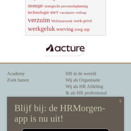
strategie
strategische personeelsplanning
uwv
technologie
vacatures
verloop
verzuim
werk-privé
Webinarweek
werkgeluk
werving
zorg
zzp
Academy
HR in de wereld
Zoek banen
Wij als Organisatie
Wij als HR Afdeling
Ik als HR professional
Onze auteurs
Onze partners
Sponsoring
Over HRMorgen
Privacy Statement
Contact
Disclaimer & gedragscode