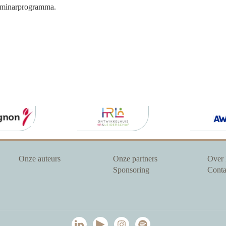
 seminarprogramma.
Onze auteurs
Onze partners
Over
Sponsoring
Conta