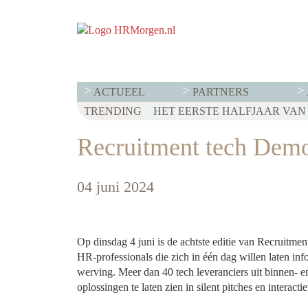
ACTUEEL
PARTNERS
TRENDING
WET LOONTRANSPARANTIE: DI
HET EERSTE HALFJAAR VAN 2
VOOR EEN SUCCESVOL RESE
Recruitment tech De
04 juni 2024
Op dinsdag 4 juni is de achtste editie van Recruitme
HR-professionals die zich in één dag willen laten in
werving. Meer dan 40 tech leveranciers uit binnen- e
oplossingen te laten zien in silent pitches en interac