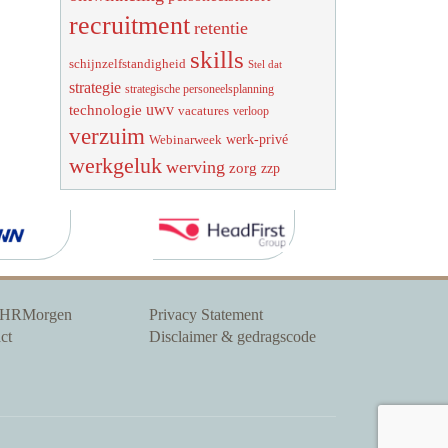
recruitment
retentie
skills
schijnzelfstandigheid
Stel dat
strategie
strategische personeelsplanning
uwv
technologie
vacatures
verloop
verzuim
werk-privé
Webinarweek
werkgeluk
werving
zorg
zzp
 HRMorgen
Privacy Statement
ct
Disclaimer & gedragscode