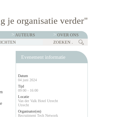
g je organisatie verder"
AUTEURS
OVER ONS
ZICHTEN
KOP TE ZETTEN
KABINET LANCEERT TALENTSTRATEGIE: VIER DOMEINEN MOETEN NEDERLAND ECONOMISCH STERK HOUDEN
BEDRIJVEN MOETEN OP 1 JANUARI 2027 TRANSPARANT ZIJN OVER SALARISSEN. CHECKLIST: BEN JIJ ER KLAAR VOOR?
Evenement informatie
Datum
04 juni 2024
Tijd
09:00 - 16:00
en
Locatie
Van der Valk Hotel Utrecht
te
Utrecht
Organisator(en)
Recruitment Tech Network