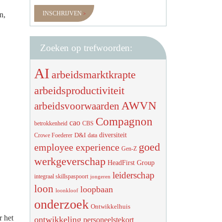
INSCHRIJVEN
n,
Zoeken op trefwoorden:
AI
arbeidsmarktkrapte
arbeidsproductiviteit
AWVN
arbeidsvoorwaarden
Compagnon
cao
betrokkenheid
CBS
diversiteit
D&I
Crowe Foederer
data
goed
employee experience
Gen-Z
werkgeverschap
HeadFirst Group
leiderschap
integraal skillspaspoort
jongeren
loon
loopbaan
loonkloof
onderzoek
Ontwikkelhuis
r het
ontwikkeling
personeelstekort