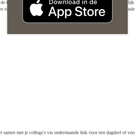
r de tweede keer een dagticket dat ook toegang geeft tot een inhoudelijk
en van experts om het maximale uit jouw recruitmenttechnologie te hale
mei samen met je collega’s via onderstaande link voor een dagdeel of voo