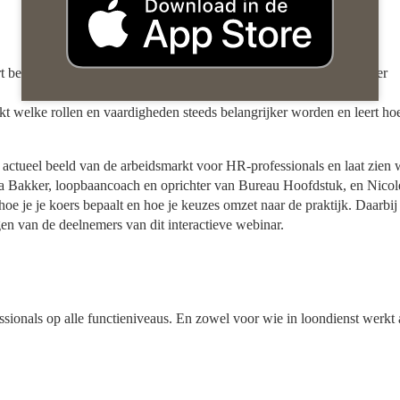
rt bent, toe bent aan groei, een overstap overweegt of zoekt naar meer
ekt welke rollen en vaardigheden steeds belangrijker worden en leert hoe
tueel beeld van de arbeidsmarkt voor HR-professionals en laat zien 
nda Bakker, loopbaancoach en oprichter van Bureau Hoofdstuk, en Nicol
oe je je koers bepaalt en hoe je keuzes omzet naar de praktijk. Daarbij
en van de deelnemers van dit interactieve webinar.
sionals op alle functieniveaus. En zowel voor wie in loondienst werkt 