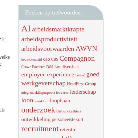
Zoeken op trefwoorden:
AI
arbeidsmarktkrapte
arbeidsproductiviteit
 je
AWVN
arbeidsvoorwaarden
Compagnon
welke
cao
betrokkenheid
CBS
e
diversiteit
D&I
Crowe Foederer
data
goed
employee experience
Gen-Z
werkgeverschap
HeadFirst Group
leiderschap
integraal skillspaspoort
jongeren
loon
loopbaan
loonkloof
onderzoek
als
Ontwikkelhuis
ontwikkeling
personeelstekort
recruitment
retentie