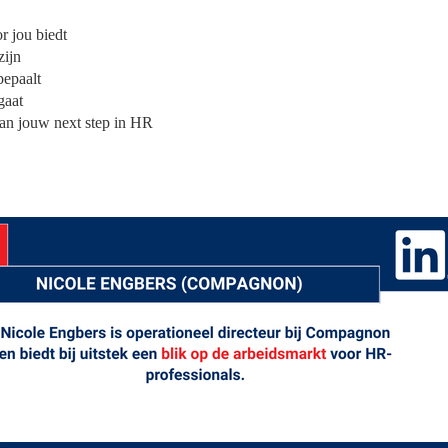
r jou biedt
zijn
bepaalt
gaat
 van jouw next step in HR