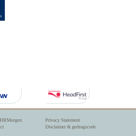
 HRMorgen
Privacy Statement
ct
Disclaimer & gedragscode