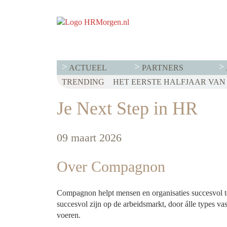
ACTUEEL
PARTNERS
TRENDING
WET LOONTRANSPARANTIE: DI
HET EERSTE HALFJAAR VAN 2
VOOR EEN SUCCESVOL RESE
Je Next Step in HR
09 maart 2026
Over Compagnon
Compagnon helpt mensen en organisaties succesvol te
succesvol zijn op de arbeidsmarkt, door álle types vas
voeren.