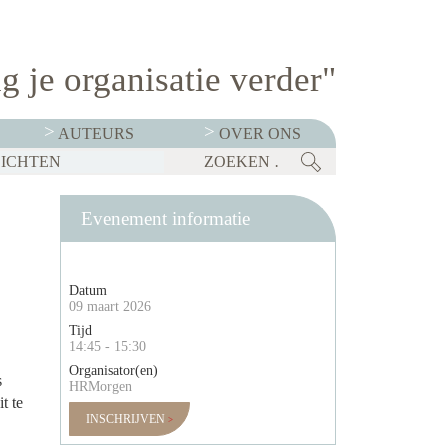
g je organisatie verder"
AUTEURS
OVER ONS
ZICHTEN
KOP TE ZETTEN
KABINET LANCEERT TALENTSTRATEGIE: VIER DOMEINEN MOETEN NEDERLAND ECONOMISCH STERK HOUDEN
BEDRIJVEN MOETEN OP 1 JANUARI 2027 TRANSPARANT ZIJN OVER SALARISSEN. CHECKLIST: BEN JIJ ER KLAAR VOOR?
Evenement informatie
Datum
09 maart 2026
Tijd
14:45 - 15:30
Organisator(en)
s
HRMorgen
t te
INSCHRIJVEN