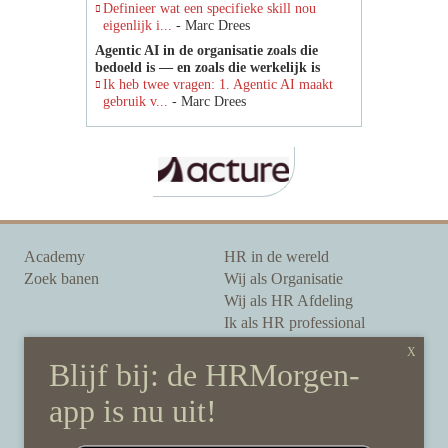
Definieer wat een specifieke skill nou
eigenlijk i...
- Marc Drees
Agentic AI in de organisatie zoals die
bedoeld is — en zoals die werkelijk is
Ik heb twee vragen: 1. Agentic AI maakt
gebruik v...
- Marc Drees
Academy
HR in de wereld
Zoek banen
Wij als Organisatie
Wij als HR Afdeling
Ik als HR professional
Onze auteurs
Onze partners
Sponsoring
Over HRMorgen
Privacy Statement