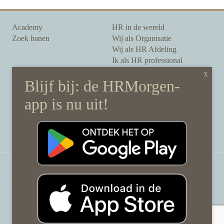
Academy
HR in de wereld
Zoek banen
Wij als Organisatie
Wij als HR Afdeling
Ik als HR professional
Onze auteurs
Onze partners
Sponsoring
Over HRMorgen
Privacy Statement
Contact
Disclaimer & gedragscode
©
HRMorgen.nl
2026