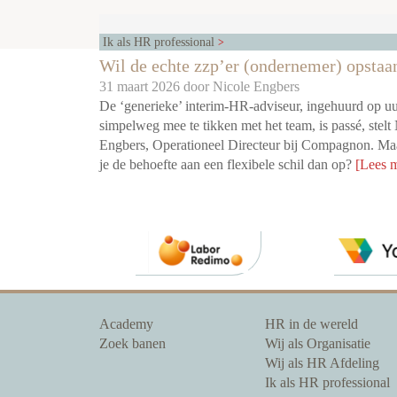
Ik als HR professional
Wil de echte zzp’er (ondernemer) opstaa
31 maart 2026 door
Nicole Engbers
De ‘generieke’ interim-HR-adviseur, ingehuurd op u
simpelweg mee te tikken met het team, is passé, stelt
Engbers, Operationeel Directeur bij Compagnon. Maa
je de behoefte aan een flexibele schil dan op?
[Lees 
Academy
HR in de wereld
Zoek banen
Wij als Organisatie
Wij als HR Afdeling
Ik als HR professional