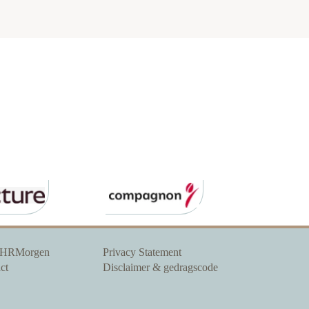
 HRMorgen
Privacy Statement
ct
Disclaimer & gedragscode