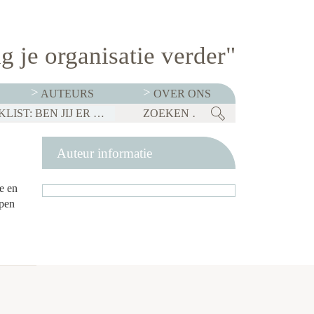
g je organisatie verder"
AUTEURS
OVER ONS
BEDRIJVEN MOETEN OP 1 JANUARI 2027 TRANSPARANT ZIJN OVER SALARISSEN. CHECKLIST: BEN JIJ ER KLAAR VOOR?
Auteur informatie
e en
ppen