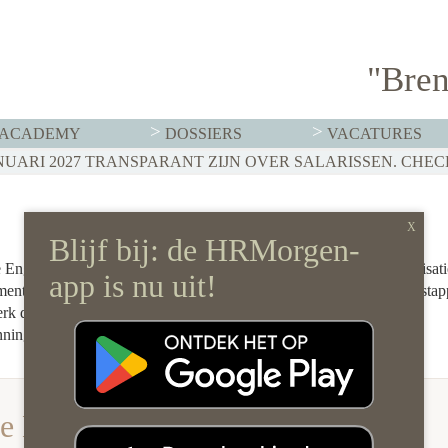
"Bren
ACADEMY
DOSSIERS
VACATURES
Engbers precies waar het gebeurt: op het snijvlak van mens, organisati
tment, employability en leiderschap en helpt organisaties én mensen sta
erk deelt ze inzichten over alles wat speelt in HR: van concrete
nning.
le Engbers