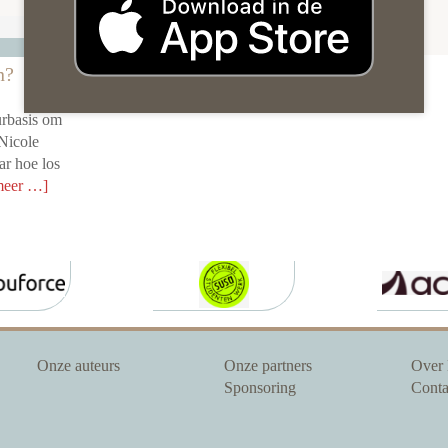
n?
urbasis om
 Nicole
r hoe los
meer …]
Onze auteurs
Onze partners
Over
Sponsoring
Conta