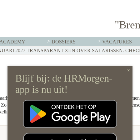
"Bren
ACADEMY
DOSSIERS
VACATURES
zetbaarheid en het ontwikkelpotentieel van medewerkers. Wij brengen me
 Zo stellen we organisaties in staat om succesvol te zijn, de juiste mense
keling.