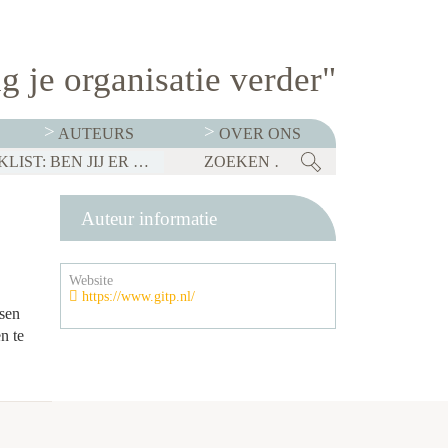
g je organisatie verder"
AUTEURS
OVER ONS
BEDRIJVEN MOETEN OP 1 JANUARI 2027 TRANSPARANT ZIJN OVER SALARISSEN. CHECKLIST: BEN JIJ ER KLAAR VOOR?
Auteur informatie
Website
https://www.gitp.nl/
nsen
n te