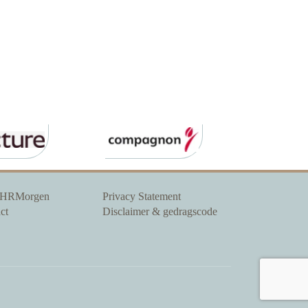
 HRMorgen
Privacy Statement
ct
Disclaimer & gedragscode