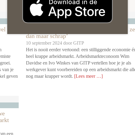
P
Wij als Organisatie
el te
‘Als je dit een krappe arbeidsmarkt vindt, ze
dan maar schrap’
10 september 2024 door
GITP
n
Het is nooit eerder vertoond: een stilliggende economie é
emiste
heel krappe arbeidsmarkt. Arbeidsmarkteconoom Wim
groei.
Davidse en Ivo Winkes van GITP vertellen hoe je je als
 van je
werkgever kunt voorbereiden op een arbeidsmarkt die all
ikel geven
nog maar krapper wordt.
[Lees meer …]
we
arkt
 om een