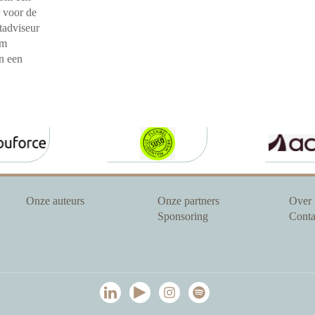
 voor de
tadviseur
om
n een
Onze auteurs
Onze partners
Over
Sponsoring
Conta