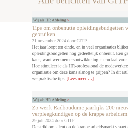
Alle berichten van GIT
Wij als HR Afdeling
Tips om onbenutte opleidingsbudgetten w
gebruiken
21 november 2024 door
GITP
Het jaar loopt ten einde, en in veel organisaties blijke
opleidingsbudgetten nog gedeeltelijk onbenut. Een g
kans, want werknemersontwikkeling is cruciaal voor 
Hoe stimuleer je als HR-professional de medewerkers
organisatie om deze kans alsnog te grijpen? In dit art
we praktische tips.
[Lees meer …]
Wij als HR Afdeling
Zo werft Radboudumc jaarlijks 200 nieu
verpleegkundigen op de krappe arbeidsm
29 juli 2024 door
GITP
De strijd om talent op de krappe arbeidsmarkt vraagt