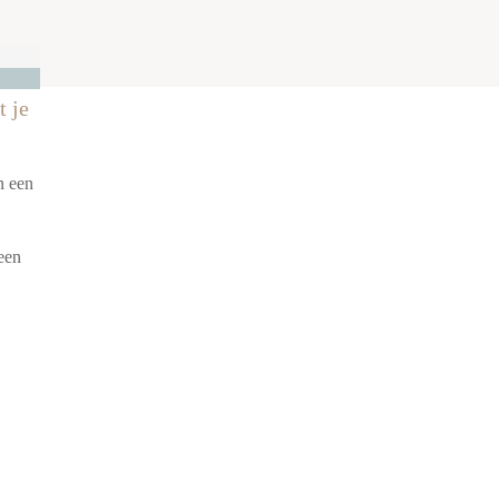
t je
n een
een