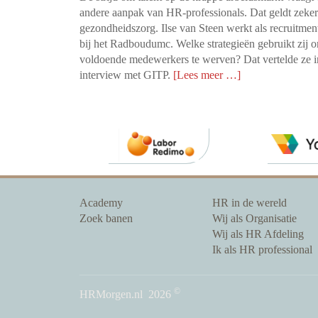
andere aanpak van HR-professionals. Dat geldt zeker
gezondheidszorg. Ilse van Steen werkt als recruitmen
bij het Radboudumc. Welke strategieën gebruikt zij 
voldoende medewerkers te werven? Dat vertelde ze i
interview met GITP.
[Lees meer …]
Academy
HR in de wereld
Zoek banen
Wij als Organisatie
Wij als HR Afdeling
Ik als HR professional
©
HRMorgen.nl
2026