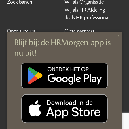
Zoek banen
Wij als Organisatie
Wij als HR Afdeling
Ik als HR professional
Onze auteurs
Onze partners
Sponsoring
Over HRMorgen
Privacy Statement
Contact
Disclaimer & gedragscode
©
HRMorgen.nl
2026