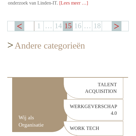
onderzoek van Linden-IT.
[Lees meer …]
1
…
14
15
16
…
18
>
Andere categorieën
TALENT
ACQUISITION
WERKGEVERSCHAP
4.0
Wij als
Organisatie
WORK TECH