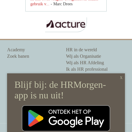
gebruik v...
- Marc Drees
Academy
HR in de wereld
Zoek banen
Wij als Organisatie
Wij als HR Afdeling
Ik als HR professional
Onze auteurs
Onze partners
Sponsoring
Over HRMorgen
Privacy Statement
Contact
Disclaimer & gedragscode