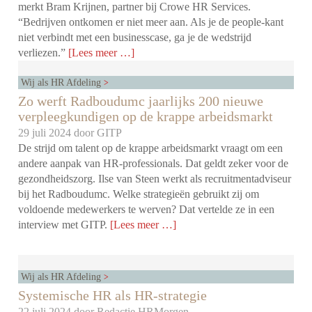
merkt Bram Krijnen, partner bij Crowe HR Services.
“Bedrijven ontkomen er niet meer aan. Als je de people-kant
niet verbindt met een businesscase, ga je de wedstrijd
verliezen.”
[Lees meer …]
Wij als HR Afdeling
Zo werft Radboudumc jaarlijks 200 nieuwe
verpleegkundigen op de krappe arbeidsmarkt
29 juli 2024 door
GITP
De strijd om talent op de krappe arbeidsmarkt vraagt om een
andere aanpak van HR-professionals. Dat geldt zeker voor de
gezondheidszorg. Ilse van Steen werkt als recruitmentadviseur
bij het Radboudumc. Welke strategieën gebruikt zij om
voldoende medewerkers te werven? Dat vertelde ze in een
interview met GITP.
[Lees meer …]
Wij als HR Afdeling
Systemische HR als HR-strategie
22 juli 2024 door
Redactie HRMorgen