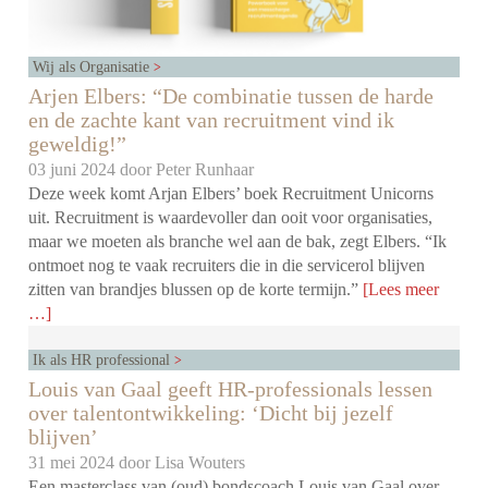
Wij als Organisatie
Arjen Elbers: “De combinatie tussen de harde
en de zachte kant van recruitment vind ik
geweldig!”
03 juni 2024 door
Peter Runhaar
Deze week komt Arjan Elbers’ boek Recruitment Unicorns
uit. Recruitment is waardevoller dan ooit voor organisaties,
maar we moeten als branche wel aan de bak, zegt Elbers. “Ik
ontmoet nog te vaak recruiters die in die servicerol blijven
zitten van brandjes blussen op de korte termijn.”
[Lees meer
…]
Ik als HR professional
Louis van Gaal geeft HR-professionals lessen
over talentontwikkeling: ‘Dicht bij jezelf
blijven’
31 mei 2024 door
Lisa Wouters
Een masterclass van (oud) bondscoach Louis van Gaal over