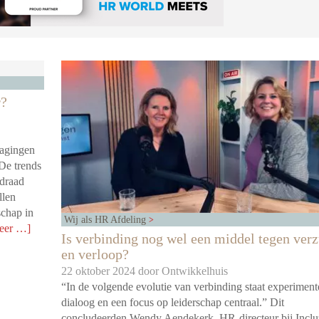
r?
dagingen
De trends
idraad
llen
schap in
Wij als HR Afdeling
eer …]
Is verbinding nog wel een middel tegen ver
en verloop?
22 oktober 2024 door
Ontwikkelhuis
“In de volgende evolutie van verbinding staat experiment
dialoog en een focus op leiderschap centraal.” Dit
concludeerden Wendy Aendekerk, HR-directeur bij Inclu