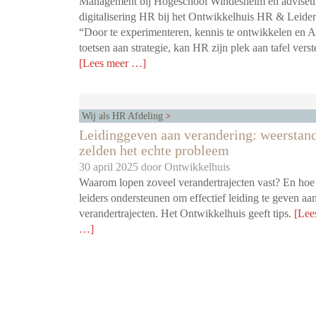
Management bij Hogeschool Windesheim en adviseur/
digitalisering HR bij het Ontwikkelhuis HR & Leide
“Door te experimenteren, kennis te ontwikkelen en A
toetsen aan strategie, kan HR zijn plek aan tafel vers
[Lees meer …]
Wij als HR Afdeling
Leidinggeven aan verandering: weerstand
zelden het echte probleem
30 april 2025 door
Ontwikkelhuis
Waarom lopen zoveel verandertrajecten vast? En ho
leiders ondersteunen om effectief leiding te geven aa
verandertrajecten. Het Ontwikkelhuis geeft tips.
[Lee
…]