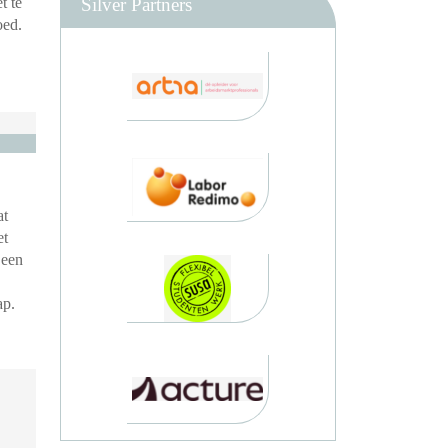
Silver Partners
t te
oed.
at
et
 een
ap.