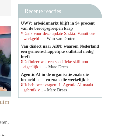
Recente reacties
UWV: arbeidsmarkt blijft in 94 procent
van de beroepsgroepen krap
Dank voor deze update Saskia. Vanuit ons
werkgebi...
- Wim van Druten
Van dialect naar ABN: waarom Nederland
een gemeenschappelijke skillstaal nodig
heeft
Definieer wat een specifieke skill nou
eigenlijk i...
- Marc Drees
Agentic AI in de organisatie zoals die
bedoeld is — en zoals die werkelijk is
Ik heb twee vragen: 1. Agentic AI maakt
gebruik v...
- Marc Drees
zuim
eren,
zio