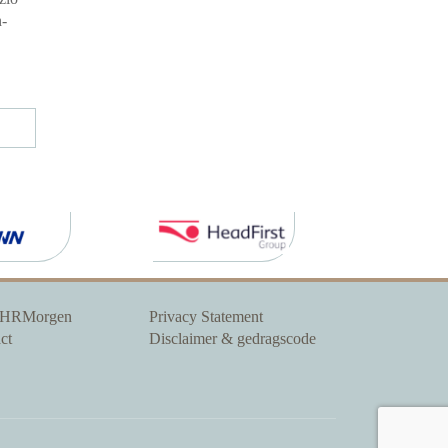
n-
 HRMorgen
Privacy Statement
ct
Disclaimer & gedragscode