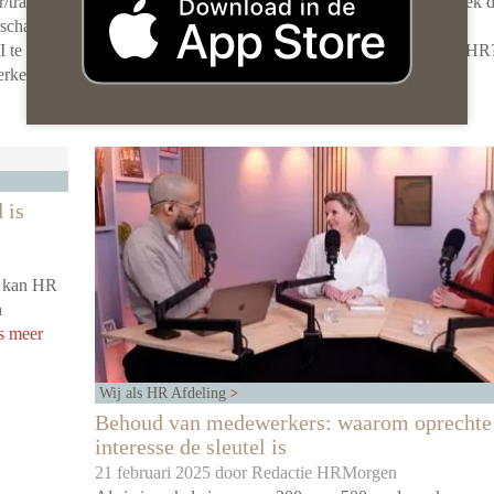
trainer
verwachtingen van huurders zorgen voor een dynamiek d
rschap:
diep doordringt in de organisatie. Wat vraagt dit van
I te
leiderschap – en welke rol is daarbij weggelegd voor HR
terken.”
[Lees meer …]
 is
e kan HR
n
s meer
Wij als HR Afdeling
Behoud van medewerkers: waarom oprechte
interesse de sleutel is
21 februari 2025 door
Redactie HRMorgen