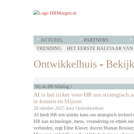
ACTUEEL
PARTNERS
TRENDING
WET LOONTRANSPARANTIE: DI
HET EERSTE HALFJAAR VAN 2
VOOR EEN SUCCESVOL RESE
Ontwikkelhuis
-
Bekijk 
Wij als HR Afdeling
AI is het ticket voor HR om strategisch a
te komen en blijven
28 oktober 2025 door
Ontwikkelhuis
AI biedt HR een unieke kans om strategisch invloed t
HR kan technologie, mens, verandering en ethiek met
verbinden, zegt Eline Klaver, docent Human Resour