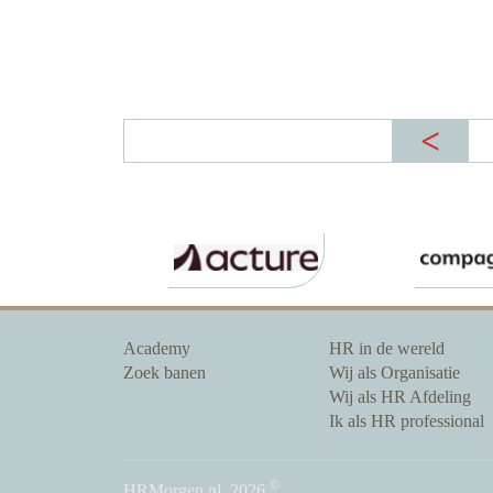
Academy
HR in de wereld
Zoek banen
Wij als Organisatie
Wij als HR Afdeling
Ik als HR professional
©
HRMorgen.nl
2026