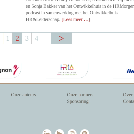
en Sonja Bakker van het Ontwikkelhuis in de HRMorge
podcast in samenwerking met het Ontwikkelhuis
HR&Leiderschap.
[Lees meer …]
1
2
3
4
Onze auteurs
Onze partners
Over
Sponsoring
Conta