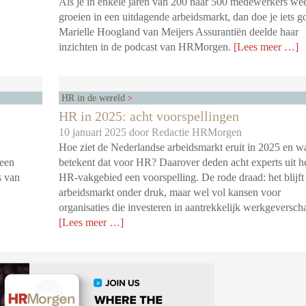
Als je in enkele jaren van 200 naar 500 medewerkers wee
groeien in een uitdagende arbeidsmarkt, dan doe je iets g
Marielle Hoogland van Meijers Assurantiën deelde haar
inzichten in de podcast van HRMorgen.
[Lees meer …]
HR in de wereld
HR in 2025: acht voorspellingen
10 januari 2025 door
Redactie HRMorgen
Hoe ziet de Nederlandse arbeidsmarkt eruit in 2025 en w
 een
betekent dat voor HR? Daarover deden acht experts uit h
s van
HR-vakgebied een voorspelling. De rode draad: het blijft
arbeidsmarkt onder druk, maar wel vol kansen voor
organisaties die investeren in aantrekkelijk werkgeversch
[Lees meer …]