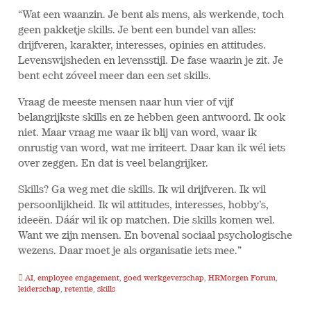
“Wat een waanzin. Je bent als mens, als werkende, toch
geen pakketje skills. Je bent een bundel van alles:
drijfveren, karakter, interesses, opinies en attitudes.
Levenswijsheden en levensstijl. De fase waarin je zit. Je
bent echt zóveel meer dan een set skills.
Vraag de meeste mensen naar hun vier of vijf
belangrijkste skills en ze hebben geen antwoord. Ik ook
niet. Maar vraag me waar ik blij van word, waar ik
onrustig van word, wat me irriteert. Daar kan ik wél iets
over zeggen. En dat is veel belangrijker.
Skills? Ga weg met die skills. Ik wil drijfveren. Ik wil
persoonlijkheid. Ik wil attitudes, interesses, hobby’s,
ideeën. Dáár wil ik op matchen. Die skills komen wel.
Want we zijn mensen. En bovenal sociaal psychologische
wezens. Daar moet je als organisatie iets mee.”
AI
,
employee engagement
,
goed werkgeverschap
,
HRMorgen Forum
,
leiderschap
,
retentie
,
skills