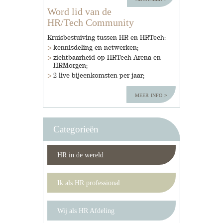
Word lid van de
HR/Tech Community
Kruisbestuiving tussen HR en HRTech:
kennisdeling en netwerken;
zichtbaarheid op HRTech Arena en
HRMorgen;
2 live bijeenkomsten per jaar;
meer info
Categorieën
HR in de wereld
Ik als HR professional
Wij als HR Afdeling