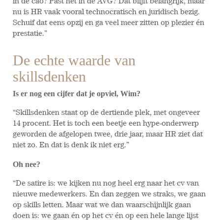
in de cao? Past het in de AVG? Dat blijft belangrijk, maar
nu is HR vaak vooral technocratisch en juridisch bezig.
Schuif dat eens opzij en ga veel meer zitten op plezier én
prestatie.”
De echte waarde van
skillsdenken
Is er nog een cijfer dat je opviel, Wim?
“Skillsdenken staat op de dertiende plek, met ongeveer
14 procent. Het is toch een beetje een hype-onderwerp
geworden de afgelopen twee, drie jaar, maar HR ziet dat
niet zo. En dat is denk ik niet erg.”
Oh nee?
“De satire is: we kijken nu nog heel erg naar het cv van
nieuwe medewerkers. En dan zeggen we straks, we gaan
op skills letten. Maar wat we dan waarschijnlijk gaan
doen is: we gaan én op het cv én op een hele lange lijst