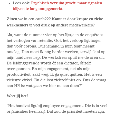
Lees ook:
Psychisch verzuim groeit, maar signalen
blijven te lang onopgemerkt
Zitten we in een catch22? Komt er door krapte en zieke
werknemers te veel druk op andere medewerkers?
“Ja, want de nummer vier op het lijstje in de enquête is
het verhogen van retentie. Ook het verloop ligt hoger
dan vóór corona. Dus iemand in mijn team neemt
ontslag. Dan moet ik nóg harder werken, terwijl ik al op
mijn tandvlees liep. De werkstress spuit me de oren uit.
De leidinggevende wordt óf een dictator, óf zelf
overspannen. En mijn engagement, net als mijn
productiviteit, zakt weg. Ik ga quiet quitten. Het is een
vicieuze cirkel. En die lost zichzelf niet op. Dus de vraag
aan HR is: wat gaan we hier nu aan doen?”
Weet jij het?
“Het handvat ligt bij employee engagement. Die is in veel
organisaties heel laag. Dat zou de prioriteit moeten zijn.