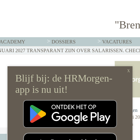
"Bren
ACADEMY
DOSSIERS
VACATURES
Redactie
HRMorgen
9 februari 2
0 reacties