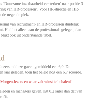
ls ‘Duurzame inzetbaarheid versterken’ naar positie 3
sering van HR-processen’. Voor HR-directie en HR-
p de negende plek.
ering van recruitment- en HR-processen duidelijk
. Had het alleen aan de professionals gelegen, dan
lijkt ook uit onderstaande tabel.
id
ezers mild: ze gaven gemiddeld een 6,9. De
 jaar geleden, toen het beleid nog een 6,7 scoorde.
orgen-lezers en waar valt winst te behalen?
ieleden en managers gaven, ligt 0,2 lager dan dat van
n scoren hoger dan non-profit.