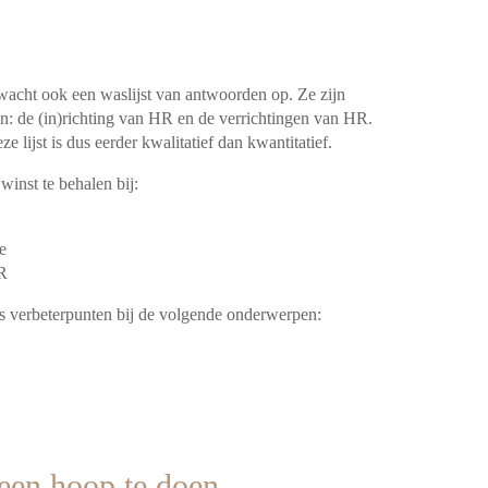
wacht ook een waslijst van antwoorden op. Ze zijn
ën: de (in)richting van HR en de verrichtingen van HR.
lijst is dus eerder kwalitatief dan kwantitatief.
 winst te behalen bij:
e
HR
 verbeterpunten bij de volgende onderwerpen:
een hoop te doen