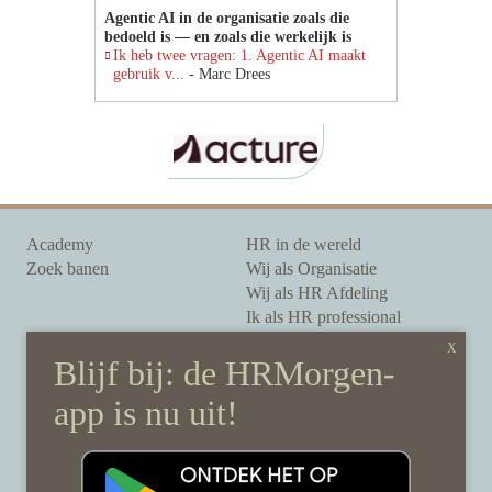
Agentic AI in de organisatie zoals die
bedoeld is — en zoals die werkelijk is
Ik heb twee vragen: 1. Agentic AI maakt
gebruik v...
- Marc Drees
Academy
HR in de wereld
Zoek banen
Wij als Organisatie
Wij als HR Afdeling
Ik als HR professional
Onze auteurs
Onze partners
Sponsoring
Over HRMorgen
Privacy Statement
Contact
Disclaimer & gedragscode