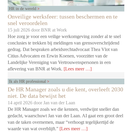
HR in de wereld
Onveilige werksfeer: tussen beschermen en te
snel veroordelen
15 juli 2026 door
BNR at Work
Hoe zorg je voor een veilige werkomgeving zonder al te snel
conclusies te trekken bij meldingen van grensoverschrijdend
gedrag. Dat bespraken arbeidsrechtadvocaat Thea Vlot van
Citius Advocaten en Erwin Koenen, voorzitter van de
Landelijke Vereniging van Vertrouwenspersonen in een
aflevering van BNR at Work.
[Lees meer …]
Ik als HR professional
De HR Manager zoals u die kent, overleeft 2030
niet. De data bewijst het
14 april 2026 door
Jan van der Laan
De HR Manager zoals we die kennen, verdwijnt sneller dan
gedacht, waarschuwt Jan van der Laan. AI gaat een groot deel
van de taken overnemen, maar “verhoogt tegelijkertijd de
waarde van wat overblijft.”
[Lees meer …]