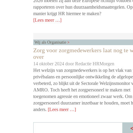
2026 moeten zij aan deze Europese richtlijn voldoen
rapporteren over hun duurzaamheidsmaatregelen. Op
manier krijgt HR hiermee te maken?
[Lees meer …]
Wij als Organisatie
Zorg voor zorgmedewerkers laat nog te 
over
14 oktober 2024 door
Redactie HRMorgen
Het welzijn van zorgmedewerkers is op het vlak van
privébalans en persoonlijke ontwikkeling de afgelope
verbeterd, zo blijkt uit de Sectorale Welzijnsmonito
AMRO. Toch heeft het zorgpersoneel te maken met
toegenomen agressie en emotioneel zwaar werk. Om
zorgpersoneel duurzamer inzetbaar te houden, moet h
anders.
[Lees meer …]