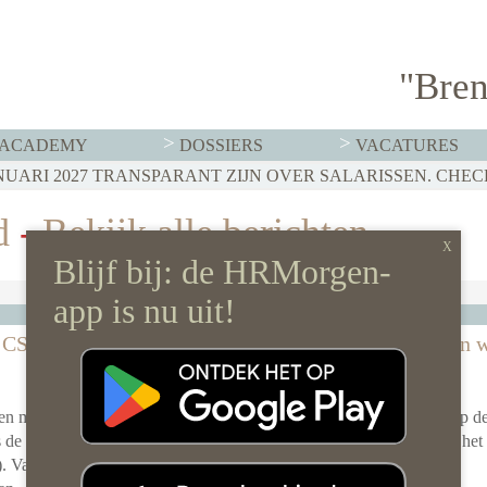
"Bren
ACADEMY
DOSSIERS
VACATURES
d
-
Bekijk alle berichten
Wij als Organisatie
t CSRD
Met welke secundaire arbeidsvoorwaarden 
je een aantrekkelijke werkgever?
09 januari 2025 door
Heleen Mes
nen met
Van workations in een ander land, bedrijfsmassages op d
s de
werkplek, personal trainer of je hond meenemen naar het
). Vanaf
kijken we niet meer op. Het aanbod in secundaire