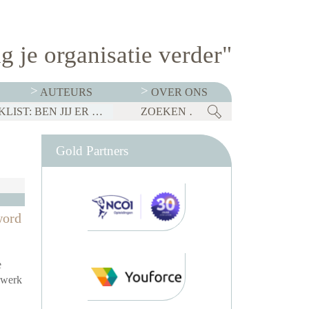
g je organisatie verder"
AUTEURS
OVER ONS
BEDRIJVEN MOETEN OP 1 JANUARI 2027 TRANSPARANT ZIJN OVER SALARISSEN. CHECKLIST: BEN JIJ ER KLAAR VOOR?
Gold Partners
word
e
 werk