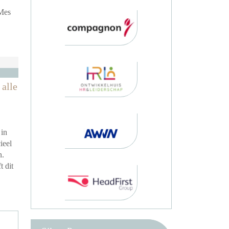
 Mes
alle
 in
ieel
n.
t dit