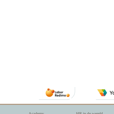
Academy
HR in de wereld