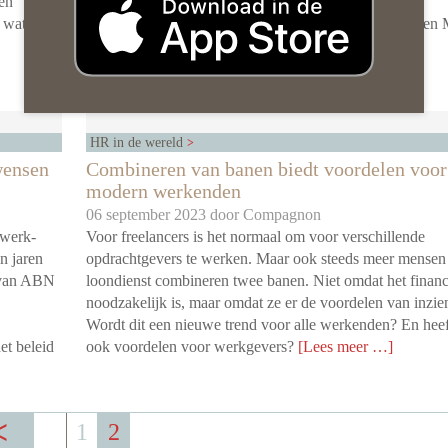
 en
arbeidsvoorwaarden groeit. Met welke secundaire
 wat voor
arbeidsvoorwaarden word je volgens EX-expert Heleen
een aantrekkelijke werkgever?
[Lees meer …]
HR in de wereld
wensen
Combineren van banen biedt voordelen voor 
modern werkenden
06 september 2023 door
Compagnon
 werk-
Voor freelancers is het normaal om voor verschillende
n jaren
opdrachtgevers te werken. Maar ook steeds meer mensen
r van ABN
loondienst combineren twee banen. Niet omdat het financ
noodzakelijk is, maar omdat ze er de voordelen van inzie
Wordt dit een nieuwe trend voor alle werkenden? En heef
et beleid
ook voordelen voor werkgevers?
[Lees meer …]
1
2