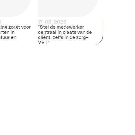
6
17-03-2026
ing zorgt voor
“Stel de medewerker
rten in
centraal in plaats van de
tuur en
cliënt, zelfs in de zorg-
VVT”