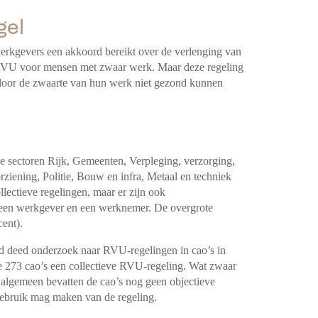
gel
erkgevers een akkoord bereikt over de verlenging van
e RVU voor mensen met zwaar werk. Maar deze regeling
door de zwaarte van hun werk niet gezond kunnen
e sectoren Rijk, Gemeenten, Verpleging, verzorging,
ziening, Politie, Bouw en infra, Metaal en techniek
lectieve regelingen, maar er zijn ook
 een werkgever en een werknemer. De overgrote
cent).
d deed onderzoek naar RVU-regelingen in cao’s in
te 273 cao’s een collectieve RVU-regeling. Wat zwaar
t algemeen bevatten de cao’s nog geen objectieve
ebruik mag maken van de regeling.