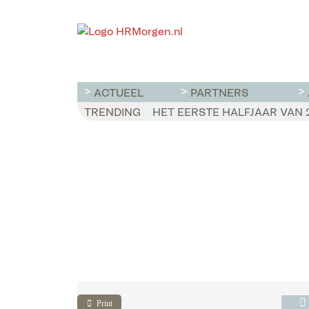
ACTUEEL
PARTNERS
TRENDING
WET LOONTRANSPARANTIE: DI
HET EERSTE HALFJAAR VAN 2
PERSONEELSTEKORT? MIS
Print