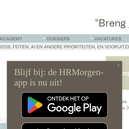
"Breng 
ACADEMY
DOSSIERS
VACATURES
T MOET HR NU AL REGELEN
026: FEITEN, AI EN ANDERE PRIORITEITEN, EN VOORUIT
SCHIEN IS WERVEN BUITEN NEDERLAND EEN OPLOSSING
Redactie
HRMorgen
5 augustus 
0 reacties