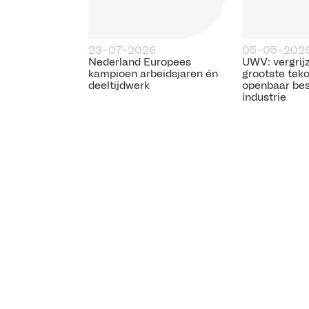
23-07-2026
05-05-202
Nederland Europees
UWV: vergrijz
kampioen arbeidsjaren én
grootste teko
deeltijdwerk
openbaar bes
industrie