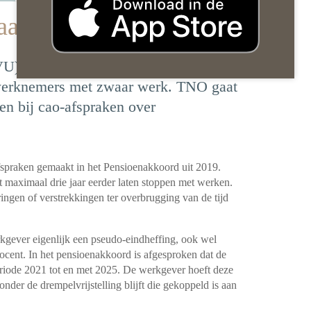
ar werk blijft mogelijk
VU) wordt verlengd. Vanaf 2026 komt
 werknemers met zwaar werk. TNO gaat
n bij cao-afspraken over
spraken gemaakt in het Pensioenakkoord uit 2019.
aximaal drie jaar eerder laten stoppen met werken.
gen of verstrekkingen ter overbrugging van de tijd
kgever eigenlijk een pseudo-eindheffing, ook wel
cent. In het pensioenakkoord is afgesproken dat de
eriode 2021 tot en met 2025. De werkgever hoeft deze
nder de drempelvrijstelling blijft die gekoppeld is aan