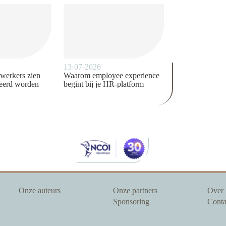
13-07-2026
ewerkers zien
Waarom employee experience
deerd worden
begint bij je HR-platform
Onze auteurs
Onze partners
Over
Sponsoring
Conta