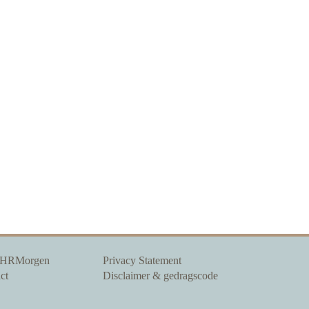
 HRMorgen
Privacy Statement
ct
Disclaimer & gedragscode