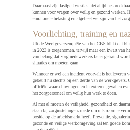
Daarnaast zijn lastige kwesties niet altijd bespreekba
kunnen voor vragen over veilig en gezond werken. Het
emotionele belasting en algeheel welzijn van het zor
Voorlichting, training en na
Uit de Werkgeversenquête van het CBS blijkt dat bijn
in 2023 is toegenomen, terwijl maar een kwart van hen
van belang dat zorgmedewerkers beter getraind word
situaties om moeten gaan.
Wanneer er wel een incident voorvalt is het leveren v
gebeurt nu slechts bij een derde van de werkgevers. 
officiële waarschuwingen en in extreme gevallen even
het zorgpersoneel om veilig hun werk te doen.
Al met al moeten de veiligheid, gezondheid en daarm
staan bij zorginstellingen, mede om uitstroom te ver
positie op de arbeidsmarkt heeft. Preventie, signaleri
gezonde en veilige werkomgeving zal ten goede komen
aan de patiënt.