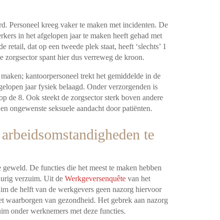
terd. Personeel kreeg vaker te maken met incidenten. De
rkers in het afgelopen jaar te maken heeft gehad met
 retail, dat op een tweede plek staat, heeft ‘slechts’ 1
 zorgsector spant hier dus verreweg de kroon.
 maken; kantoorpersoneel trekt het gemiddelde in de
fgelopen jaar fysiek belaagd. Onder verzorgenden is
op de 8. Ook steekt de zorgsector sterk boven andere
n en ongewenste seksuele aandacht door patiënten.
m arbeidsomstandigheden te
ke geweld. De functies die het meest te maken hebben
urig verzuim. Uit de
Werkgeversenquête
van het
ruim de helft van de werkgevers geen nazorg hiervoor
 het waarborgen van gezondheid. Het gebrek aan nazorg
zuim onder werknemers met deze functies.