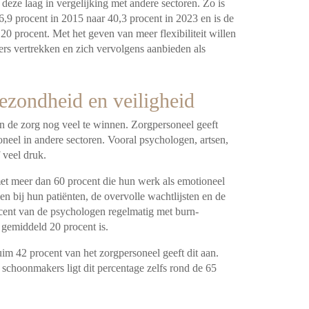
 deze laag in vergelijking met andere sectoren. Zo is
6,9 procent in 2015 naar 40,3 procent in 2023 en is de
20 procent. Met het geven van meer flexibiliteit willen
rs vertrekken en zich vervolgens aanbieden als
gezondheid en veiligheid
in de zorg nog veel te winnen. Zorgpersoneel geeft
soneel in andere sectoren. Vooral psychologen, artsen,
 veel druk.
met meer dan 60 procent die hun werk als emotioneel
n bij hun patiënten, de overvolle wachtlijsten en de
cent van de psychologen regelmatig met burn-
l gemiddeld 20 procent is.
uim 42 procent van het zorgpersoneel geeft dit aan.
schoonmakers ligt dit percentage zelfs rond de 65