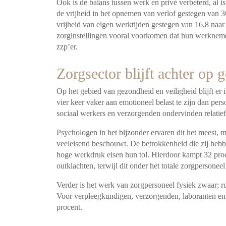
Ook is de balans tussen werk en privé verbeterd, al is
de vrijheid in het opnemen van verlof gestegen van 3
vrijheid van eigen werktijden gestegen van 16,8 naar 
zorginstellingen vooral voorkomen dat hun werkneme
zzp’er.
Zorgsector blijft achter op 
Op het gebied van gezondheid en veiligheid blijft er 
vier keer vaker aan emotioneel belast te zijn dan per
sociaal werkers en verzorgenden ondervinden relatief
Psychologen in het bijzonder ervaren dit het meest, 
veeleisend beschouwt. De betrokkenheid die zij hebbe
hoge werkdruk eisen hun tol. Hierdoor kampt 32 pro
outklachten, terwijl dit onder het totale zorgpersonee
Verder is het werk van zorgpersoneel fysiek zwaar; r
Voor verpleegkundigen, verzorgenden, laboranten en 
procent.