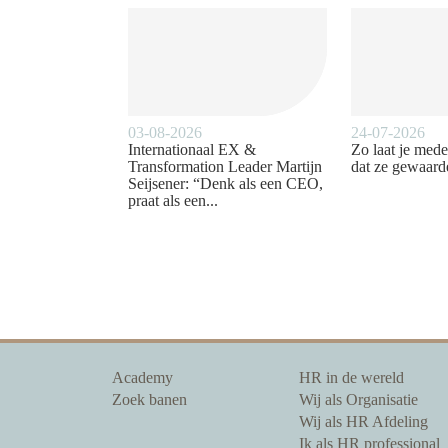
03-08-2026
24-07-2026
Internationaal EX &
Zo laat je med
Transformation Leader Martijn
dat ze gewaar
Seijsener: “Denk als een CEO,
praat als een...
Academy
HR in de wereld
Zoek banen
Wij als Organisatie
Wij als HR Afdeling
Ik als HR professional