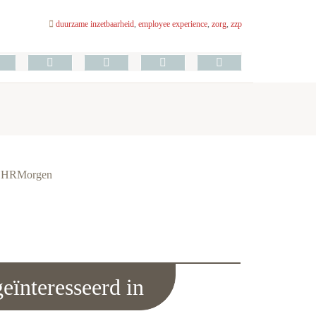
duurzame inzetbaarheid
,
employee experience
,
zorg
,
zzp
ie HRMorgen
eïnteresseerd in