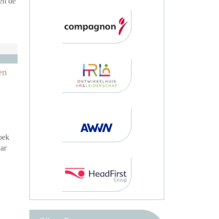
ten de
en
zoek
ar