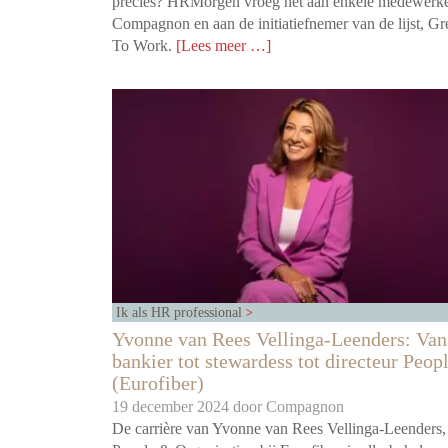
precies? HRMorgen vroeg het aan enkele medewerke
Compagnon en aan de initiatiefnemer van de lijst, Gr
To Work.
[Lees meer …]
Ik als HR professional
Yvonne van Rees Vellinga-Leenders: Van
bankier tot stewardess tot directeur Peop
(Eurofiber)
19 december 2024 door
Compagnon
De carrière van Yvonne van Rees Vellinga-Leenders, 