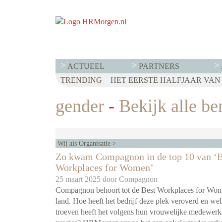
ACTUEEL
PARTNERS
TRENDING
WET LOONTRANSPARANTIE: DI
HET EERSTE HALFJAAR VAN 2
VOOR EEN SUCCESVOL RESE
gender
-
Bekijk alle be
Wij als Organisatie
Zo kwam Compagnon in de top 10 van ‘B
Workplaces for Women’
25 maart 2025 door
Compagnon
Compagnon behoort tot de Best Workplaces for Wom
land. Hoe heeft het bedrijf deze plek veroverd en we
troeven heeft het volgens hun vrouwelijke medewerk