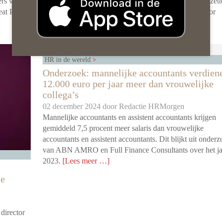
rs van
statistieken. We vergeleken een serie onderzoeken en zet
eat Place
grootste struikelblokken én de aanknopingspunten voor
verbetering op een rij.
[Lees meer …]
HR in de wereld
Onderzoek: mannelijke accountants verdien
12.000 euro per jaar meer dan vrouwelijke
collega’s
02 december 2024 door
Redactie HRMorgen
Mannelijke accountants en assistent accountants krijgen
gemiddeld 7,5 procent meer salaris dan vrouwelijke
accountants en assistent accountants. Dit blijkt uit onder
van ABN AMRO en Full Finance Consultants over het ja
2023.
[Lees meer …]
le
director