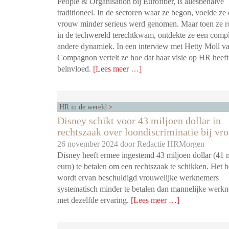
People & Organisation bij Eurofiber, is allesbehalve
traditioneel. In de sectoren waar ze begon, voelde ze 
vrouw minder serieus werd genomen. Maar toen ze 
in de techwereld terechtkwam, ontdekte ze een comp
andere dynamiek. In een interview met Hetty Moll v
Compagnon vertelt ze hoe dat haar visie op HR heeft
beïnvloed.
[Lees meer …]
HR in de wereld
Disney schikt voor 43 miljoen dollar in
rechtszaak over loondiscriminatie bij vr
26 november 2024 door
Redactie HRMorgen
Disney heeft ermee ingestemd 43 miljoen dollar (41 
euro) te betalen om een rechtszaak te schikken. Het b
wordt ervan beschuldigd vrouwelijke werknemers
systematisch minder te betalen dan mannelijke werk
met dezelfde ervaring.
[Lees meer …]