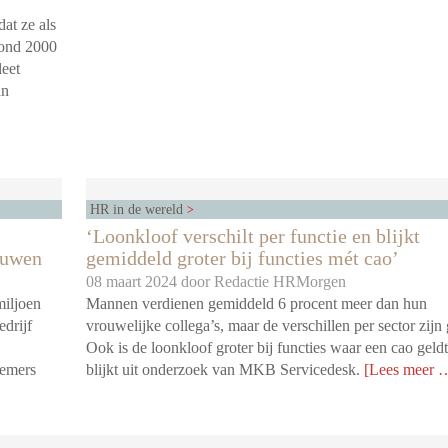
dat ze als
rond 2000
leet
an
HR in de wereld
‘Loonkloof verschilt per functie en blijkt
ouwen
gemiddeld groter bij functies mét cao’
08 maart 2024 door
Redactie HRMorgen
miljoen
Mannen verdienen gemiddeld 6 procent meer dan hun
edrijf
vrouwelijke collega’s, maar de verschillen per sector zijn 
Ook is de loonkloof groter bij functies waar een cao geldt
nemers
blijkt uit onderzoek van MKB Servicedesk.
[Lees meer 