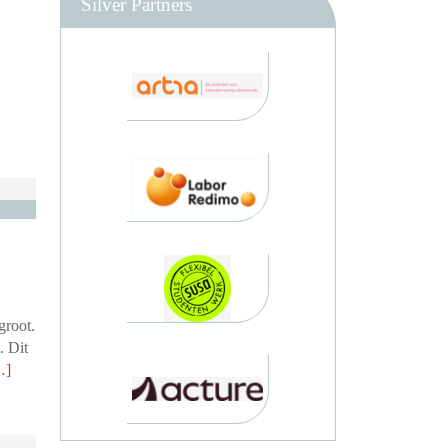
Silver Partners
groot.
. Dit
…]