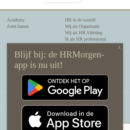
Academy
HR in de wereld
Zoek banen
Wij als Organisatie
Wij als HR Afdeling
Ik als HR professional
Onze auteurs
Onze partners
Sponsoring
Over HRMorgen
Privacy Statement
Contact
Disclaimer & gedragscode
©
HRMorgen.nl
2026