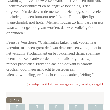
Daarbij zijn deze medewerkers vatbaarder voor een burn-out.
Feenstra-Verschure: “Een belangrijke bevinding is dat
ongeveer één derde van de mensen die zich opgesloten voelen
uiteindelijk in een burn-out terechtkomt. En dat cijfer ligt
waarschijnlijk nog hoger. Mensen houden zo lang vast aan iets
waar ze niet gelukkig van worden, dat ze er volledig door
opbranden.”
Feenstra-Verschure: “Organisaties kijken vaak vooral naar
verzuim, maar een groot deel van deze mensen zit nog niet in
het verzuim. Productiviteit en betrokkenheid dalen, spanning
neemt toe. Ze beantwoorden hun e-mails nog, maar zijn al
minder productief. Preventie aan de voorkant is daarom
cruciaal, door meer aandacht te besteden aan
talentontwikkeling, zelfinzicht en loopbaanbegeleiding.”
arbeidsproductiviteit
,
goed werkgeverschap
,
verzuim
,
werkgeluk
Print