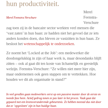
hun productiviteit.
Merel
Feenstra-
Merel Feenstra-Verschure
Verschure
zag toen zij in de bancaire sector werkten veel mensen die
‘vast zaten’ in hun baan: ze hadden niet het gevoel dat ze iets
anders konden doen, dus bleven ze vastzitten in hun baan. Ze
besloot het
wetenschappelijk te onderzoeken
.
Ze noemt het ‘Locked at the Job’: een medewerker die
doodongelukkig in zijn of haar werk is, maar desondanks blijft
zitten – ook al gaat dit ten koste van lichamelijk en geestelijk
welzijn. Feenstra-Verschure: “Ze willen niet meer hier zijn,
maar ondernemen ook geen stappen om te vertrekken. Hoe
houden we dit als organisatie in stand?”
In veel gevallen gaan medewerkers eerst op een passieve manier door de eerste en
tweede fase heen. Actief gedrag tonen ze pas later in het proces. Vaak gaat dat
gepaard met een levensveranderende gebeurtenis. Ze hebben meestal dus niet door
dat ze ‘opgesloten’ zijn in hun huidige baan.