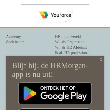
Academy
HR in de wereld
Zoek banen
Wij als Organisatie
Wij als HR Afdeling
Ik als HR professional
Onze auteurs
Onze partners
Sponsoring
Over HRMorgen
Privacy Statement
Contact
Disclaimer & gedragscode