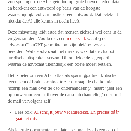
voorspellingen: de AI is getraind op grote hoeveelheden data
en berekent een antwoord op basis van de hoogste
waarschijnlijkheid van juistheid een antwoord. Dat betekent
niet dat de AI alle kennis in pacht heeft.
Deze misvatting leidt ertoe dat mensen zichzelf wel eens in de
vingers snijden. Voorbeeld: een
rechtszaak
waarbij de
advocaat ChatGPT gebruikte om zijn pleidooi voor te
bereiden. Wat de advocaat niet merkte, was dat de chatbot
juridische uitspraken verzon. Dit ontdekte de tegenpartij,
waarna de advocaat uiteindelijk een boete moest betalen.
Het is beter om een AI chatbot als sparringpartner, kritische
tegenstem of brainstormtool te zien. Vraag de chatbot niet
‘schrijf een mail over de cao-onderhandeling’, maar: ‘geef een
opbouw voor een mail over de cao-onderhandeling’ en schrijf
de mail vervolgens zelf.
Lees ook:
AI schrijft jouw vacaturetekst. En precies dáár
gaat het mis
Als je grote documenten wil laten scannen (zoals een cao of