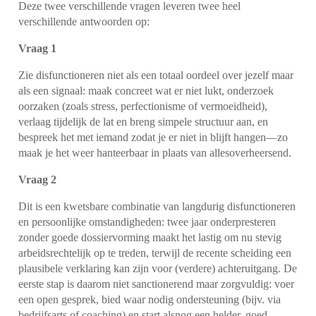
Deze twee verschillende vragen leveren twee heel
verschillende antwoorden op:
Vraag 1
Zie disfunctioneren niet als een totaal oordeel over jezelf maar
als een signaal: maak concreet wat er niet lukt, onderzoek
oorzaken (zoals stress, perfectionisme of vermoeidheid),
verlaag tijdelijk de lat en breng simpele structuur aan, en
bespreek het met iemand zodat je er niet in blijft hangen—zo
maak je het weer hanteerbaar in plaats van allesoverheersend.
Vraag 2
Dit is een kwetsbare combinatie van langdurig disfunctioneren
en persoonlijke omstandigheden: twee jaar onderpresteren
zonder goede dossiervorming maakt het lastig om nu stevig
arbeidsrechtelijk op te treden, terwijl de recente scheiding een
plausibele verklaring kan zijn voor (verdere) achteruitgang. De
eerste stap is daarom niet sanctionerend maar zorgvuldig: voer
een open gesprek, bied waar nodig ondersteuning (bijv. via
bedrijfsarts of coaching) en start alsnog een helder, goed