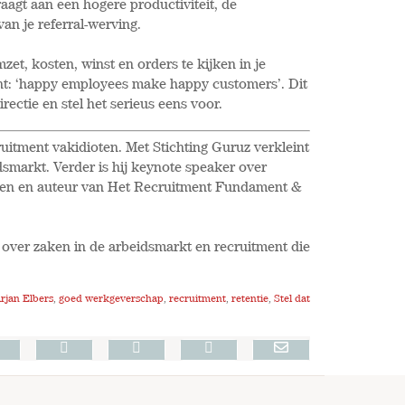
aagt aan een hogere productiviteit, de
an je referral-werving.
mzet, kosten, winst en orders te kijken in je
ant: ‘happy employees make happy customers’. Dit
rectie en stel het serieus eens voor.
uitment vakidioten. Met Stichting Guruz verkleint
dsmarkt. Verder is hij keynote speaker over
ngen en auteur van Het Recruitment Fundament &
ij over zaken in de arbeidsmarkt en recruitment die
rjan Elbers
,
goed werkgeverschap
,
recruitment
,
retentie
,
Stel dat