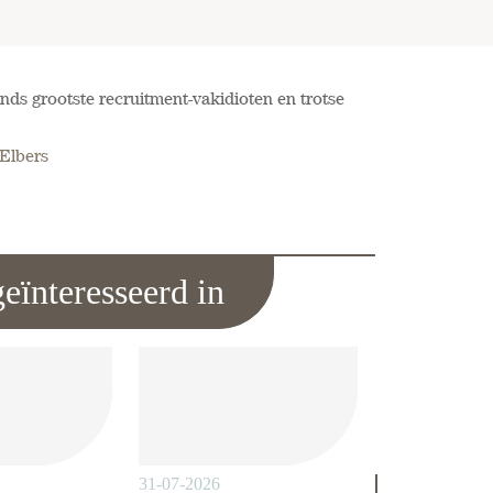
nds grootste recruitment-vakidioten en trotse
 Elbers
eïnteresseerd in
31-07-2026