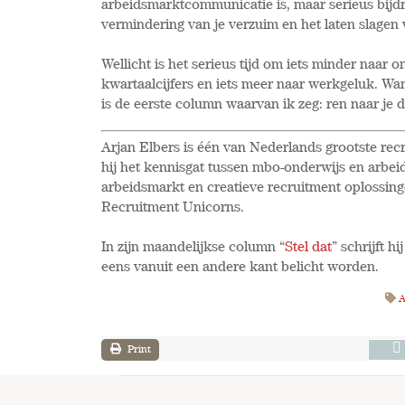
arbeidsmarktcommunicatie is, maar serieus bijdr
vermindering van je verzuim en het laten slagen v
Wellicht is het serieus tijd om iets minder naar o
kwartaalcijfers en iets meer naar werkgeluk. W
is de eerste column waarvan ik zeg: ren naar je di
Arjan Elbers is één van Nederlands grootste recr
hij het kennisgat tussen mbo-onderwijs en arbei
arbeidsmarkt en creatieve recruitment oplossi
Recruitment Unicorns.
In zijn maandelijkse column “
Stel dat
” schrijft h
eens vanuit een andere kant belicht worden.
A
Print