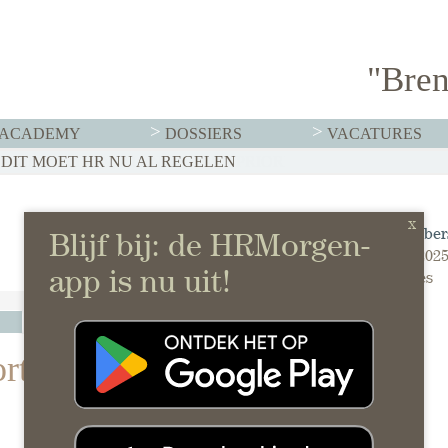
"Bren
ACADEMY
DOSSIERS
VACATURES
DIT MOET HR NU AL REGELEN
 2026: FEITEN, AI EN ANDERE PRIORITEITEN, EN VOORU
Arjan Elber
18 juni 202
0 reacties
rtaan meetelt in je