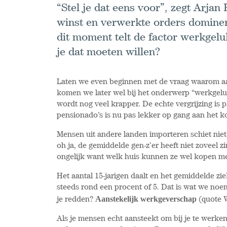
“Stel je dat eens voor”, zegt Arjan 
winst en verwerkte orders dominer
dit moment telt de factor werkge
je dat moeten willen?
Laten we even beginnen met de vraag waarom aa
komen we later wel bij het onderwerp “werkgelu
wordt nog veel krapper. De echte vergrijzing is
pensionado’s is nu pas lekker op gang aan het 
Mensen uit andere landen importeren schiet nie
oh ja, de gemiddelde gen-z’er heeft niet zoveel 
ongelijk want welk huis kunnen ze wel kopen me
Het aantal 15-jarigen daalt en het gemiddelde z
steeds rond een procent of 5. Dat is wat we noe
Aanstekelijk werkgeverschap
je redden?
(quote 
Als je mensen echt aansteekt om bij je te werken, 