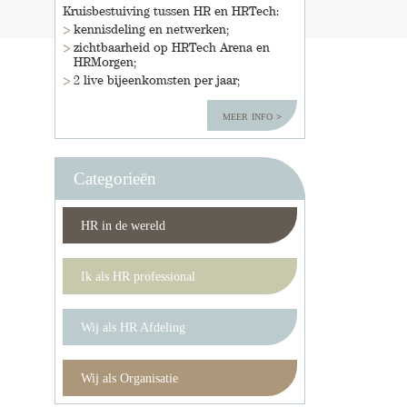
Kruisbestuiving tussen HR en HRTech:
kennisdeling en netwerken;
zichtbaarheid op HRTech Arena en
HRMorgen;
2 live bijeenkomsten per jaar;
meer info
Categorieën
HR in de wereld
Ik als HR professional
Wij als HR Afdeling
Wij als Organisatie