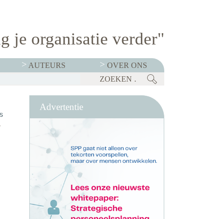
g je organisatie verder"
AUTEURS
OVER ONS
ITZICHTEN
KABINET LANCEERT TALENTSTRATEGIE: VIER DOMEINEN MOETEN NEDERLAND ECONOMISCH STERK HOUDEN
BEDRIJVEN MOETEN OP 1 JANUARI 2027 TRANSPARANT ZIJN OVER SALARISSEN. CHECKLIST: BEN JIJ ER KLAAR VOOR?
Advertentie
s
5