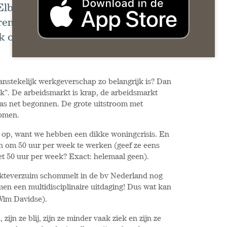
Elbers: “Niet alleen omzet, kosten,
en de kwartaalcijfers. Maar vanaf
luk ook echt mee.” Maar waarom zou
nstekelijk werkgeverschap zo belangrijk is? Dan
k”. De arbeidsmarkt is krap, de arbeidsmarkt
 pas net begonnen. De grote uitstroom met
komen.
t op, want we hebben een dikke woningcrisis. En
zin om 50 uur per week te werken (geef ze eens
t 50 uur per week? Exact: helemaal geen).
iekteverzuim schommelt in de bv Nederland nog
men een multidisciplinaire uitdaging! Dus wat kan
Wim Davidse).
zijn ze blij, zijn ze minder vaak ziek en zijn ze