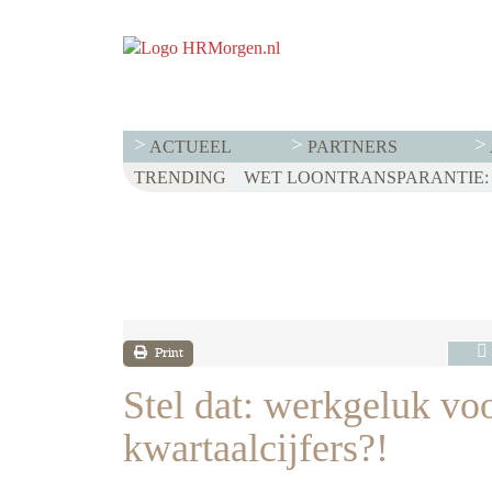
ACTUEEL
PARTNERS
TRENDING
WET LOONTRANSPARANTIE: 
HET EERSTE HALFJAAR VAN
Print
Stel dat: werkgeluk voo
kwartaalcijfers?!