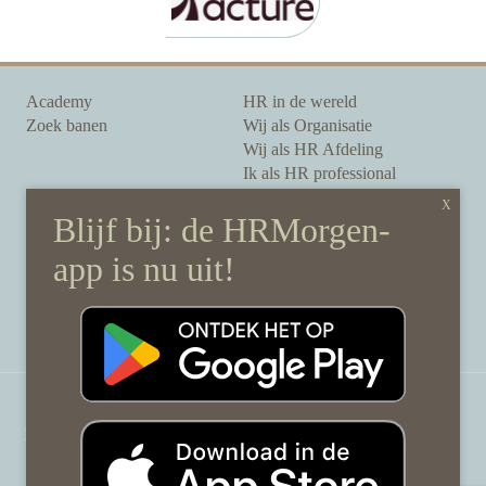
Academy
HR in de wereld
Zoek banen
Wij als Organisatie
Wij als HR Afdeling
Ik als HR professional
Onze auteurs
Onze partners
Sponsoring
Over HRMorgen
Privacy Statement
Contact
Disclaimer & gedragscode
©
HRMorgen.nl
2026