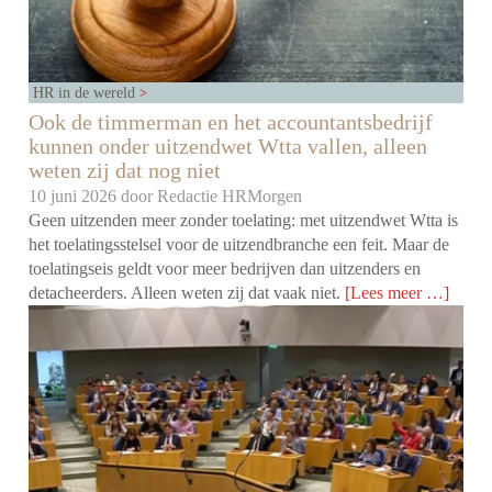
HR in de wereld
Ook de timmerman en het accountantsbedrijf
kunnen onder uitzendwet Wtta vallen, alleen
weten zij dat nog niet
10 juni 2026 door
Redactie HRMorgen
Geen uitzenden meer zonder toelating: met uitzendwet Wtta is
het toelatingsstelsel voor de uitzendbranche een feit. Maar de
toelatingseis geldt voor meer bedrijven dan uitzenders en
detacheerders. Alleen weten zij dat vaak niet.
[Lees meer …]