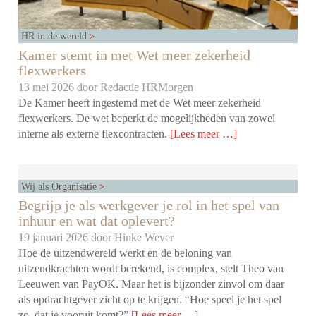
HR in de wereld
Kamer stemt in met Wet meer zekerheid
flexwerkers
13 mei 2026 door
Redactie HRMorgen
De Kamer heeft ingestemd met de Wet meer zekerheid
flexwerkers. De wet beperkt de mogelijkheden van zowel
interne als externe flexcontracten.
[Lees meer …]
Wij als Organisatie
Begrijp je als werkgever je rol in het spel van
inhuur en wat dat oplevert?
19 januari 2026 door
Hinke Wever
Hoe de uitzendwereld werkt en de beloning van
uitzendkrachten wordt berekend, is complex, stelt Theo van
Leeuwen van PayOK. Maar het is bijzonder zinvol om daar
als opdrachtgever zicht op te krijgen. “Hoe speel je het spel
zo, dat je vooruit komt?”
[Lees meer …]