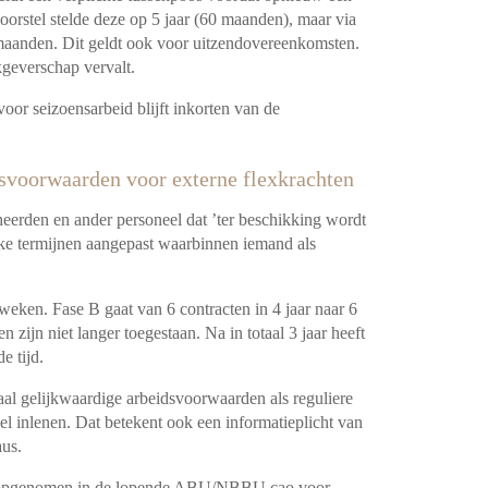
orstel stelde deze op 5 jaar (60 maanden), maar via
maanden. Dit geldt ook voor uitzendovereenkomsten.
geverschap vervalt.
oor seizoensarbeid blijft inkorten van de
dsvoorwaarden voor externe flexkrachten
heerden en ander personeel dat ’ter beschikking wordt
jke termijnen aangepast waarbinnen iemand als
weken. Fase B gaat van 6 contracten in 4 jaar naar 6
 zijn niet langer toegestaan. Na in totaal 3 jaar heeft
e tijd.
aal gelijkwaardige arbeidsvoorwaarden als reguliere
el inlenen. Dat betekent ook een informatieplicht van
aus.
 al opgenomen in de lopende ABU/NBBU cao voor