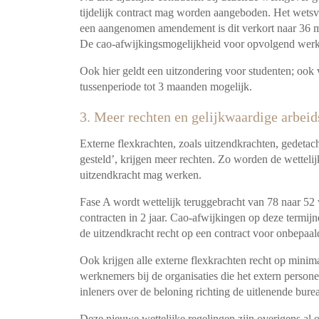
tijdelijk contract mag worden aangeboden. Het wetsvo
een aangenomen amendement is dit verkort naar 36 
De cao-afwijkingsmogelijkheid voor opvolgend werk
Ook hier geldt een uitzondering voor studenten; ook v
tussenperiode tot 3 maanden mogelijk.
3. Meer rechten en gelijkwaardige arbei
Externe flexkrachten, zoals uitzendkrachten, gedetac
gesteld’, krijgen meer rechten. Zo worden de wetteli
uitzendkracht mag werken.
Fase A wordt wettelijk teruggebracht van 78 naar 52 
contracten in 2 jaar. Cao-afwijkingen op deze termijnen
de uitzendkracht recht op een contract voor onbepaald
Ook krijgen alle externe flexkrachten recht op minim
werknemers bij de organisaties die het extern persone
inleners over de beloning richting de uitlenende bure
Deze nieuwe wettelijke regelingen zijn overigens