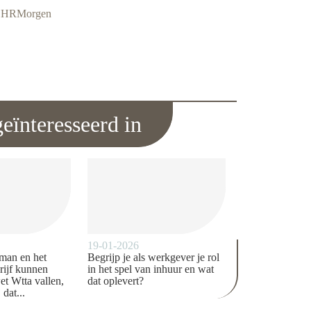
ie HRMorgen
eïnteresseerd in
19-01-2026
man en het
Begrijp je als werkgever je rol
rijf kunnen
in het spel van inhuur en wat
et Wtta vallen,
dat oplevert?
 dat...