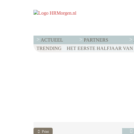
ACTUEEL
PARTNERS
TRENDING
WET LOONTRANSPARANTIE: DI
HET EERSTE HALFJAAR VAN 2
VOOR EEN SUCCESVOL RESE
Print