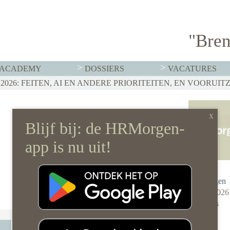
"Bren
ACADEMY
DOSSIERS
VACATURES
T MOET HR NU AL REGELEN
026: FEITEN, AI EN ANDERE PRIORITEITEN, EN VOORUIT
RVISTENBELEID HOEF JE JE ORGANISATIE NIET OP Z’N 
Redactie
HRMorgen
13 mei 2026
0 reacties