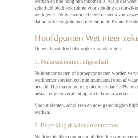
werken en hoe hoog hun inkomen is. Als je dat weet
zekerheid biedt ook ruimte voor scholing en ontwikk
werkgever. Dit wetsvoorstel heeft de steun van zowel
dat nu ook een grote meerderheid in de Kamer het ste
Hoofdpunten Wet meer zeke
De wet bevat drie belangrijke veranderingen:
1. Nulurencontract afgeschaft
Nulurencontracten of oproepcontracten worden verv
werknemer spreken een minimumaantal uren af waarv
betaald. Het maximum mag niet meer dan 130% bove
bestaat er geen verplichting om te komen werken.
Voor studenten, scholieren en aow-gerechtigden blijf
werken.
2. Beperking draaideurcontracten
Na drie tijdelijke contracten bij dezelfde werkgever 