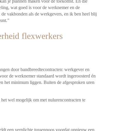
 kan je plannen maken voor de toekomst. En die
eling, wat goed is voor de werknemer en de
 de vakbonden als de werkgevers, en ik ben heel blij
unt.”
rheid flexwerkers
angen door bandbreedtecontracten: werkgever en
oor de werknemer standaard wordt ingeroosterd én
n het minimum liggen. Buiten de afgesproken uren
t het wel mogelijk om met nulurencontracten te
geldt een verplichte tussenpoos voordat opnieuw een