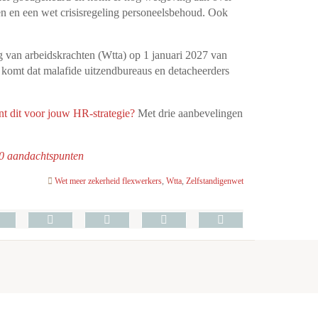
en en een wet crisisregeling personeelsbehoud. Ook
ng van arbeidskrachten (Wtta) op 1 januari 2027 van
l komt dat malafide uitzendbureaus en detacheerders
nt dit voor jouw HR-strategie?
Met drie aanbevelingen
0 aandachtspunten
Wet meer zekerheid flexwerkers
,
Wtta
,
Zelfstandigenwet