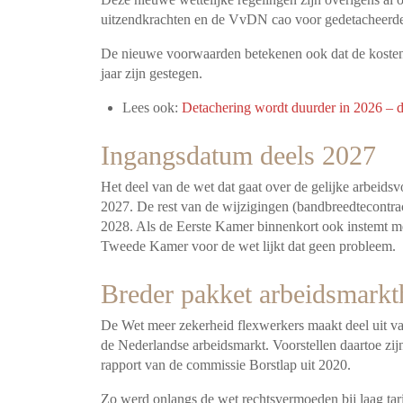
uitzendkrachten en de VvDN cao voor gedetacheerd
De nieuwe voorwaarden betekenen ook dat de kosten v
jaar zijn gestegen.
Lees ook:
Detachering wordt duurder in 2026 – d
Ingangsdatum deels 2027
Het deel van de wet dat gaat over de gelijke arbeids
2027. De rest van de wijzigingen (bandbreedtecontract
2028. Als de Eerste Kamer binnenkort ook instemt me
Tweede Kamer voor de wet lijkt dat geen probleem.
Breder pakket arbeidsmark
De Wet meer zekerheid flexwerkers maakt deel uit v
de Nederlandse arbeidsmarkt. Voorstellen daartoe zij
rapport van de commissie Borstlap uit 2020.
Zo werd onlangs de wet rechtsvermoeden bij laag ta