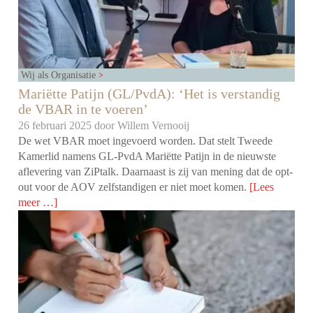
Wij als Organisatie
Mariëtte Patijn (GL/PvdA): ‘Het is verstandig
de VBAR in te voeren’
26 februari 2025 door
Willem Vernooij
De wet VBAR moet ingevoerd worden. Dat stelt Tweede
Kamerlid namens GL-PvdA Mariëtte Patijn in de nieuwste
aflevering van ZiPtalk. Daarnaast is zij van mening dat de opt-
out voor de AOV zelfstandigen er niet moet komen.
[Lees
meer …]