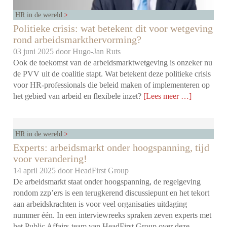
HR in de wereld
Politieke crisis: wat betekent dit voor wetgeving
rond arbeidsmarkthervorming?
03 juni 2025 door
Hugo-Jan Ruts
Ook de toekomst van de arbeidsmarktwetgeving is onzeker nu
de PVV uit de coalitie stapt. Wat betekent deze politieke crisis
voor HR-professionals die beleid maken of implementeren op
het gebied van arbeid en flexibele inzet?
[Lees meer …]
HR in de wereld
Experts: arbeidsmarkt onder hoogspanning, tijd
voor verandering!
14 april 2025 door
HeadFirst Group
De arbeidsmarkt staat onder hoogspanning, de regelgeving
rondom zzp’ers is een terugkerend discussiepunt en het tekort
aan arbeidskrachten is voor veel organisaties uitdaging
nummer één. In een interviewreeks spraken zeven experts met
het Public Affairs-team van HeadFirst Group over deze