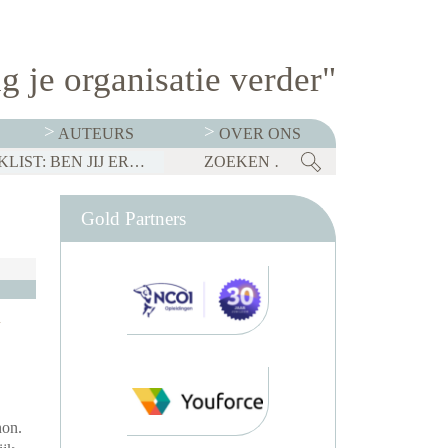
g je organisatie verder"
AUTEURS
OVER ONS
BEDRIJVEN MOETEN OP 1 JANUARI 2027 TRANSPARANT ZIJN OVER SALARISSEN. CHECKLIST: BEN JIJ ER KLAAR VOOR?
Gold Partners
n
non.