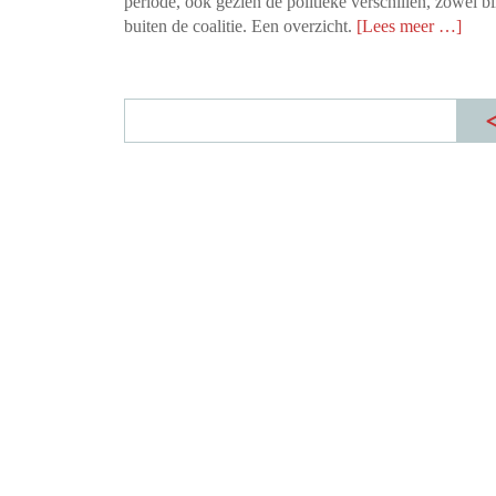
periode, ook gezien de politieke verschillen, zowel b
buiten de coalitie. Een overzicht.
[Lees meer …]