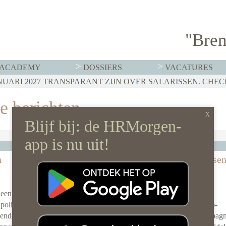
"Bren
ACADEMY
DOSSIERS
VACATURES
e berichten
HR in de wereld
n
Zzp-wetgeving in de zorg: balanceren tusse
duidelijkheid en flexibiliteit
24 juli 2024 door
Coralie Elmont
 een
In de zorgsector, die al flink onder druk staat door
politieke
personeelstekorten en veranderingen, is duidelijke zzp-
nende
wetgeving hard nodig, stelt Coralie Elmont van Compag