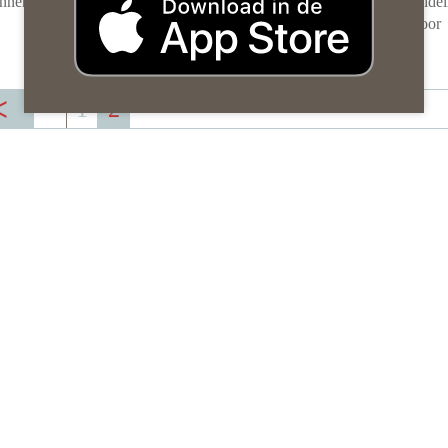
innen als
De laatste tijd is er veel gebeurd op dit gebied, wat duidel
maakt hoe belangrijk het is om regels te hebben die voor
iedereen werken.
[Lees meer …]
1
2