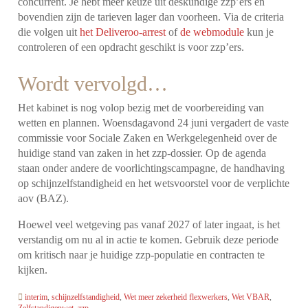
concurrent. Je hebt meer keuze uit deskundige zzp’ers en
bovendien zijn de tarieven lager dan voorheen. Via de criteria
die volgen uit
het Deliveroo-arrest
of
de webmodule
kun je
controleren of een opdracht geschikt is voor zzp’ers.
Wordt vervolgd…
Het kabinet is nog volop bezig met de voorbereiding van
wetten en plannen. Woensdagavond 24 juni vergadert de vaste
commissie voor Sociale Zaken en Werkgelegenheid over de
huidige stand van zaken in het zzp-dossier. Op de agenda
staan onder andere de voorlichtingscampagne, de handhaving
op schijnzelfstandigheid en het wetsvoorstel voor de verplichte
aov (BAZ).
Hoewel veel wetgeving pas vanaf 2027 of later ingaat, is het
verstandig om nu al in actie te komen. Gebruik deze periode
om kritisch naar je huidige zzp-populatie en contracten te
kijken.
interim
,
schijnzelfstandigheid
,
Wet meer zekerheid flexwerkers
,
Wet VBAR
,