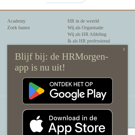
Academy
HR in de wereld
Zoek banen
Wij als Organisatie
Wij als HR Afdeling
Ik als HR professional
Onze auteurs
Onze partners
Sponsoring
Over HRMorgen
Privacy Statement
Contact
Disclaimer & gedragscode
©
HRMorgen.nl
2026