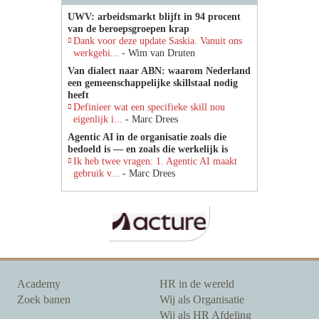
UWV: arbeidsmarkt blijft in 94 procent
van de beroepsgroepen krap
Dank voor deze update Saskia. Vanuit ons
werkgebi...
- Wim van Druten
Van dialect naar ABN: waarom Nederland
een gemeenschappelijke skillstaal nodig
heeft
Definieer wat een specifieke skill nou
eigenlijk i...
- Marc Drees
Agentic AI in de organisatie zoals die
bedoeld is — en zoals die werkelijk is
Ik heb twee vragen: 1. Agentic AI maakt
gebruik v...
- Marc Drees
Academy
HR in de wereld
Zoek banen
Wij als Organisatie
Wij als HR Afdeling