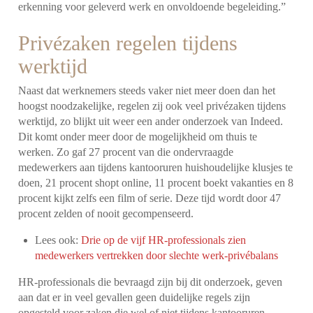
erkenning voor geleverd werk en onvoldoende begeleiding.”
Privézaken regelen tijdens
werktijd
Naast dat werknemers steeds vaker niet meer doen dan het
hoogst noodzakelijke, regelen zij ook veel privézaken tijdens
werktijd, zo blijkt uit weer een ander onderzoek van Indeed.
Dit komt onder meer door de mogelijkheid om thuis te
werken. Zo gaf 27 procent van die ondervraagde
medewerkers aan tijdens kantooruren huishoudelijke klusjes te
doen, 21 procent shopt online, 11 procent boekt vakanties en 8
procent kijkt zelfs een film of serie. Deze tijd wordt door 47
procent zelden of nooit gecompenseerd.
Lees ook:
Drie op de vijf HR-professionals zien
medewerkers vertrekken door slechte werk-privébalans
HR-professionals die bevraagd zijn bij dit onderzoek, geven
aan dat er in veel gevallen geen duidelijke regels zijn
opgesteld voor zaken die wel of niet tijdens kantooruren