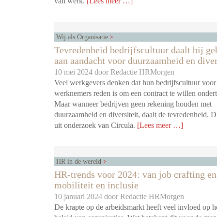
van werk.
[Lees meer …]
Wij als Organisatie
Tevredenheid bedrijfscultuur daalt bij ge
aan aandacht voor duurzaamheid en diver
10 mei 2024 door
Redactie HRMorgen
Veel werkgevers denken dat hun bedrijfscultuur voo
werknemers reden is om een contract te willen onder
Maar wanneer bedrijven geen rekening houden met
duurzaamheid en diversiteit, daalt de tevredenheid. Di
uit onderzoek van Circula.
[Lees meer …]
HR in de wereld
HR-trends voor 2024: van job crafting en
mobiliteit en inclusie
10 januari 2024 door
Redactie HRMorgen
De krapte op de arbeidsmarkt heeft veel invloed op 