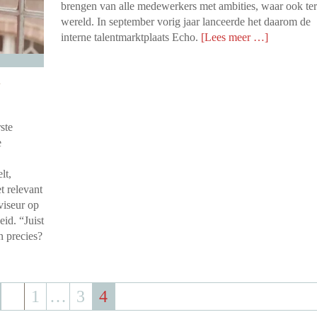
brengen van alle medewerkers met ambities, waar ook ter
wereld. In september vorig jaar lanceerde het daarom de
interne talentmarktplaats Echo.
[Lees meer …]
n
ste
e
lt,
et relevant
viseur op
id. “Juist
n precies?
1
…
3
4