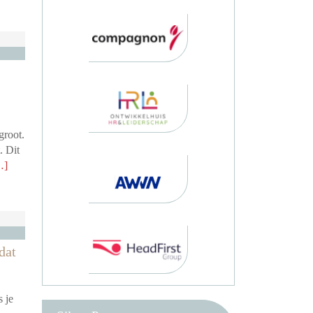
groot.
. Dit
…]
dat
s je