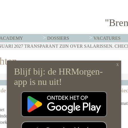
"Bren
ACADEMY
DOSSIERS
VACATURES
chten
Wij als HR Afdeling
 de
HR-uitdagingen waar AI geen oplossing bie
20 mei 2024 door
Redactie HRMorgen
AI kan veel. Maar er zijn HR-uitdagingen waar kunstmat
het
intelligentie nog geen oplossing biedt.
[Lees meer …]
vinden hun
 toekomst