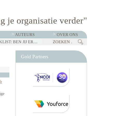
g je organisatie verder"
AUTEURS
OVER ONS
BEDRIJVEN MOETEN OP 1 JANUARI 2027 TRANSPARANT ZIJN OVER SALARISSEN. CHECKLIST: BEN JIJ ER KLAAR VOOR?
Gold Partners
dt
ige