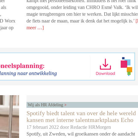
ier
kampt met personeelstekorten. Inmiddels is het roer flink
als
omgegooid, onder leiding van CHRO Esmé Valk. ‘Ik wil
,
magie terugbrengen om hier te werken. Dat lijkt misschi
 SD Worx
de fiets naar de maan, maar ik denk dat het mogelijk is.’
[
jaar op
meer …]
Wij als HR Afdeling
Spotify biedt talent van over de hele wereld
kansen met interne talentmarktplaats Echo
17 februari 2022 door
Redactie HRMorgen
Spotify, uit Zweden, wil groeikansen onder de aandacht