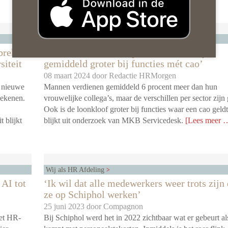
HR in de wereld
brek
‘Loonkloof verschilt per functie en blijkt
siteit
gemiddeld groter bij functies mét cao’
08 maart 2024 door
Redactie HRMorgen
r nieuwe
Mannen verdienen gemiddeld 6 procent meer dan hun
tekenen.
vrouwelijke collega’s, maar de verschillen per sector zijn 
Ook is de loonkloof groter bij functies waar een cao geldt
t blijkt
blijkt uit onderzoek van MKB Servicedesk.
[Lees meer 
Wij als HR Afdeling
 AI tot
‘Ik wil dat alle medewerkers weer trots zijn 
ze op Schiphol werken’
25 juni 2023 door
Compagnon
het HR-
Bij Schiphol werd het in 2022 zichtbaar wat er gebeurt al