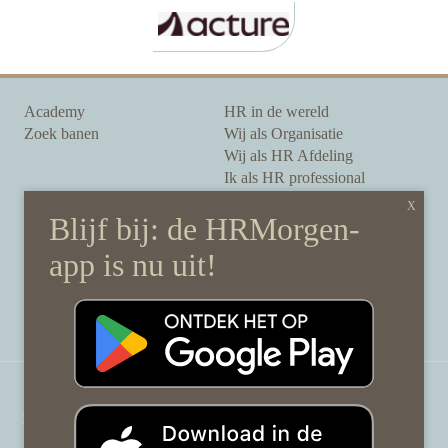
Academy
HR in de wereld
Zoek banen
Wij als Organisatie
Wij als HR Afdeling
Ik als HR professional
Onze auteurs
Onze partners
Sponsoring
Over HRMorgen
Privacy Statement
Contact
Disclaimer & gedragscode
©
HRMorgen.nl
2026