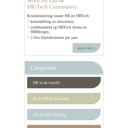
Word lid van de
HR/Tech Community
Kruisbestuiving tussen HR en HRTech:
kennisdeling en netwerken;
zichtbaarheid op HRTech Arena en
HRMorgen;
2 live bijeenkomsten per jaar;
meer info
Categorieën
HR in de wereld
Ik als HR professional
Wij als HR Afdeling