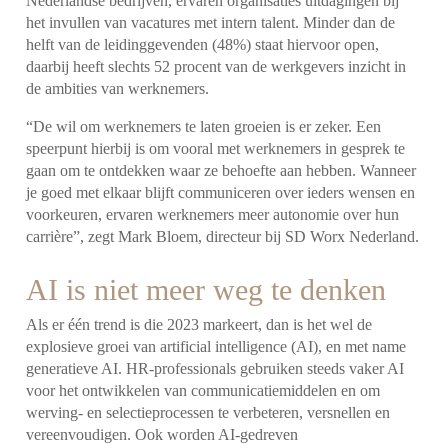
Nederlandse bedrijven, ervaren organisaties uitdagingen bij
het invullen van vacatures met intern talent. Minder dan de
helft van de leidinggevenden (48%) staat hiervoor open,
daarbij heeft slechts 52 procent van de werkgevers inzicht in
de ambities van werknemers.
“De wil om werknemers te laten groeien is er zeker. Een
speerpunt hierbij is om vooral met werknemers in gesprek te
gaan om te ontdekken waar ze behoefte aan hebben. Wanneer
je goed met elkaar blijft communiceren over ieders wensen en
voorkeuren, ervaren werknemers meer autonomie over hun
carrière”, zegt Mark Bloem, directeur bij SD Worx Nederland.
AI is niet meer weg te denken
Als er één trend is die 2023 markeert, dan is het wel de
explosieve groei van artificial intelligence (AI), en met name
generatieve AI. HR-professionals gebruiken steeds vaker AI
voor het ontwikkelen van communicatiemiddelen en om
werving- en selectieprocessen te verbeteren, versnellen en
vereenvoudigen. Ook worden AI-gedreven