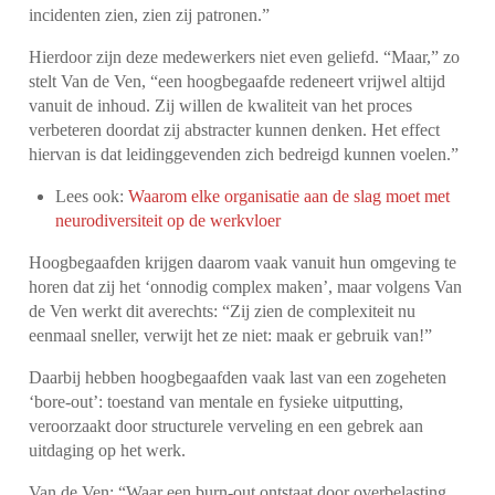
incidenten zien, zien zij patronen.”
Hierdoor zijn deze medewerkers niet even geliefd. “Maar,” zo
stelt Van de Ven, “een hoogbegaafde redeneert vrijwel altijd
vanuit de inhoud. Zij willen de kwaliteit van het proces
verbeteren doordat zij abstracter kunnen denken. Het effect
hiervan is dat leidinggevenden zich bedreigd kunnen voelen.”
Lees ook:
Waarom elke organisatie aan de slag moet met
neurodiversiteit op de werkvloer
Hoogbegaafden krijgen daarom vaak vanuit hun omgeving te
horen dat zij het ‘onnodig complex maken’, maar volgens Van
de Ven werkt dit averechts: “Zij zien de complexiteit nu
eenmaal sneller, verwijt het ze niet: maak er gebruik van!”
Daarbij hebben hoogbegaafden vaak last van een zogeheten
‘bore-out’: toestand van mentale en fysieke uitputting,
veroorzaakt door structurele verveling en een gebrek aan
uitdaging op het werk.
Van de Ven: “Waar een burn-out ontstaat door overbelasting