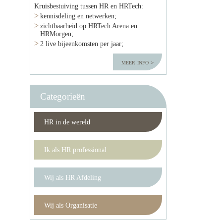
Kruisbestuiving tussen HR en HRTech:
kennisdeling en netwerken;
zichtbaarheid op HRTech Arena en
HRMorgen;
2 live bijeenkomsten per jaar;
meer info
Categorieën
HR in de wereld
Ik als HR professional
Wij als HR Afdeling
Wij als Organisatie