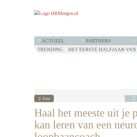
ACTUEEL
PARTNERS
TRENDING
HET EERSTE HALFJAAR VAN 20
WET LOONTRANSPARANTIE: D
VOOR EEN SUCCESVOL RESER
Print
Haal het meeste uit je
kan leren van een neur
loopbaancoach