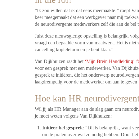
“Ik zou willen dat ik dat eens meemaakte!” roept Van
keer meegemaakt dat een werkgever naar mij toekwa
de neurodivergente medewerkers zelf die aan de bel 
Juist deze nieuwsgierige opstelling is belangrijk, v
vraagt een bepaalde vorm van maatwerk. Het is niet z
cancelling koptelefoon en je bent klaar.”
Van Dijkhuizen raadt het
‘Mijn Brein Handleiding’-f
voor een gesprek met een medewerker. Van Dijkhuizen
gesprek te initiëren, die het onderwerp neurodivergent
laagdrempelig voor de medewerker om aan te geven wa
Hoe kan HR neurodivergent
Wil jij als HR Manager aan de slag gaan om neurodive
je moet weten volgens Van Dijkhuizen:
Initieer het gesprek
: “Dit is belangrijk, want ve
om te praten over wat ze nodig hebben. Door het te