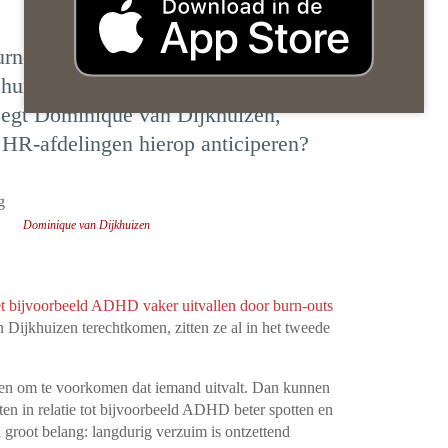
rn-out, blijken vaak een vorm van
 hun problemen hadden al jaren van
egt Dominique van Dijkhuizen,
 HR-afdelingen hierop anticiperen?
g
Dominique van Dijkhuizen
et bijvoorbeeld ADHD vaker uitvallen door burn-outs
 Dijkhuizen terechtkomen, zitten ze al in het tweede
elen om te voorkomen dat iemand uitvalt. Dan kunnen
n in relatie tot bijvoorbeeld ADHD beter spotten en
n groot belang: langdurig verzuim is ontzettend