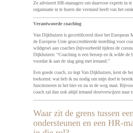
Ze adviseert HR-managers om daarvoor experts in te 
organisatie in te huren die verstand heeft van het onde
Verantwoorde coaching
Van Dijkhuizen is gecertificeerd door het Europea
de Europese Unie geaccrediteerde instelling voor co
wildgroei aan coaches (bijvoorbeeld tijdens de coro
Dijkhuizen: “Coaching is een beroep en ik wilde de b
voordat ik aan de slag ging met iemand.”
Een goede coach, zo legt Van Dijkhuizen, kent de bep
toekomst: wat heb ik nu nodig om mijn doel te bereike
functioneren in het hier en nu in de weg staat. Bijv
coach zal dan ook altijd iemand doorverwijzen naar 
Waar zit de grens tussen e
ondersteunen en een HR-man
in die rol?