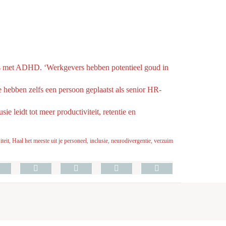
ers met ADHD. ‘Werkgevers hebben potentieel goud in
e hebben zelfs een persoon geplaatst als senior HR-
ie leidt tot meer productiviteit, retentie en
iteit
,
Haal het meeste uit je personeel
,
inclusie
,
neurodivergentie
,
verzuim