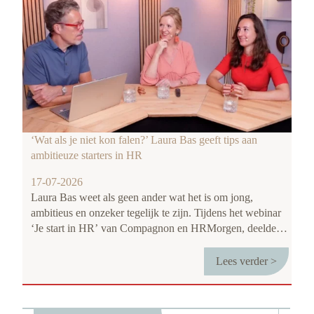
‘Wat als je niet kon falen?’ Laura Bas geeft tips aan
ambitieuze starters in HR
17-07-2026
Laura Bas weet als geen ander wat het is om jong,
ambitieus en onzeker tegelijk te zijn. Tijdens het webinar
‘Je start in HR’ van Compagnon en HRMorgen, deelde
ze, samen met Compagnon-directeur Nicole Engbers, de
meest gestelde vraag van starters op de arbeidsmarkt én
Lees verder >
het antwoord dat ze zelf pas gaandeweg haar carrière écht
heeft geleerd: hoe kom je verder in je carrière, zonder
jezelf voorbij te lopen?