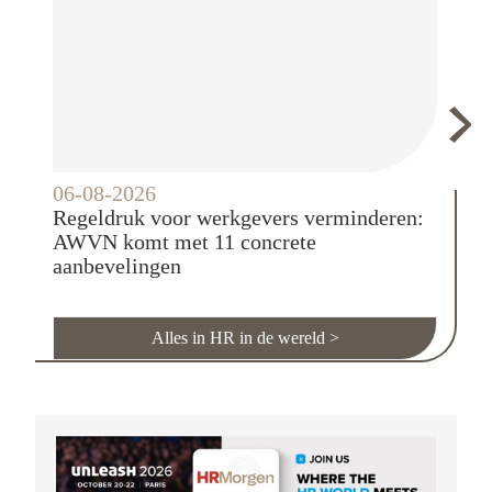
06-08-2026
05-0
Regeldruk voor werkgevers verminderen:
Nede
AWVN komt met 11 concrete
kans
aanbevelingen
Alles in HR in de wereld
>