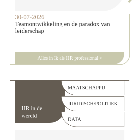
30-07-2026
17-0
Teamontwikkeling en de paradox van
‘Wat
leiderschap
geef
Alles in Ik als HR professional
>
MAATSCHAPPIJ
JURIDISCH/POLITIEK
HR in de
wereld
DATA