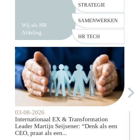
STRATEGIE
SAMENWERKEN
Wij als HR
Afdeling
HR TECH
03-08-2026
28-0
Internationaal EX & Transformation
Waar
Leader Martijn Seijsener: “Denk als een
conc
CEO, praat als een...
daar