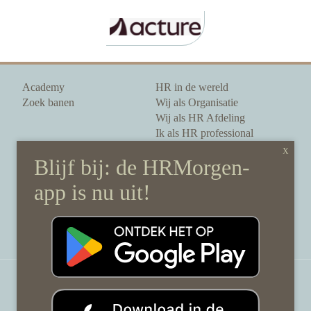
Academy
HR in de wereld
Zoek banen
Wij als Organisatie
Wij als HR Afdeling
Ik als HR professional
Onze auteurs
Onze partners
Sponsoring
Over HRMorgen
Privacy Statement
Contact
Disclaimer & gedragscode
©
HRMorgen.nl
2026