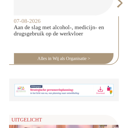
07-08-2026
05-0
Aan de slag met alcohol-, medicijn- en
BAM 
drugsgebruik op de werkvloer
arbe
Alles in Wij als Organisatie
>
UITGELICHT