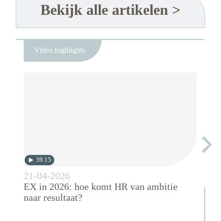
Bekijk alle artikelen >
Video highlights
39.15
45
21-04-2026
17-0
EX in 2026: hoe komt HR van ambitie
“Ste
naar resultaat?
de c